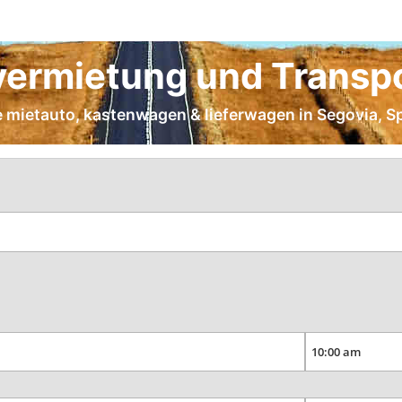
ermietung und Transpo
ge mietauto, kastenwagen & lieferwagen in Segovia, S