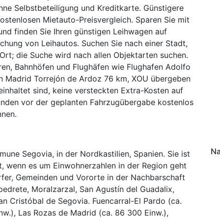
hne Selbstbeteiligung und Kreditkarte. Günstigere
stenlosen Mietauto-Preisvergleich. Sparen Sie mit
nd finden Sie Ihren günstigen Leihwagen auf
uchung von Leihautos. Suchen Sie nach einer Stadt,
Ort; die Suche wird nach allen Objektarten suchen.
ren, Bahnhöfen und Flughäfen wie Flughafen Adolfo
n Madrid Torrejón de Ardoz 76 km, XOU übergeben
inhaltet sind, keine versteckten Extra-Kosten auf
unden vor der geplanten Fahrzugübergabe kostenlos
nnen.
Na
mmune Segovia, in der Nordkastilien, Spanien. Sie ist
dt, wenn es um Einwohnerzahlen in der Region geht
rfer, Gemeinden und Vororte in der Nachbarschaft
pedrete, Moralzarzal, San Agustín del Guadalix,
an Cristóbal de Segovia. Fuencarral-El Pardo (ca.
nw.), Las Rozas de Madrid (ca. 86 300 Einw.),