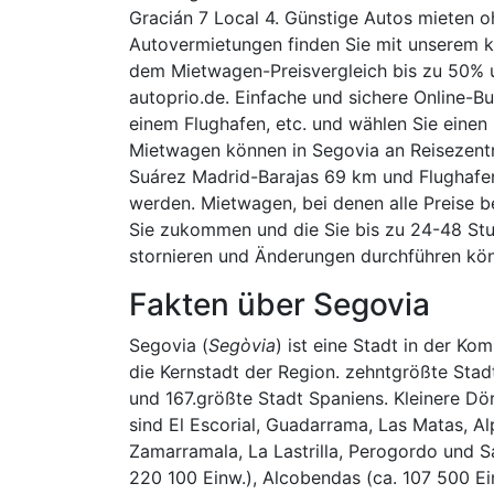
Gracián 7 Local 4. Günstige Autos mieten o
Autovermietungen finden Sie mit unserem ko
dem Mietwagen-Preisvergleich bis zu 50% u
autoprio.de. Einfache und sichere Online-B
einem Flughafen, etc. und wählen Sie einen 
Mietwagen können in Segovia an Reisezent
Suárez Madrid-Barajas 69 km und Flughafe
werden. Mietwagen, bei denen alle Preise be
Sie zukommen und die Sie bis zu 24-48 St
stornieren und Änderungen durchführen kö
Fakten über Segovia
Segovia (
Segòvia
) ist eine Stadt in der Ko
die Kernstadt der Region. zehntgrößte Sta
und 167.größte Stadt Spaniens. Kleinere Dö
sind El Escorial, Guadarrama, Las Matas, Al
Zamarramala, La Lastrilla, Perogordo und S
220 100 Einw.), Alcobendas (ca. 107 500 Ei