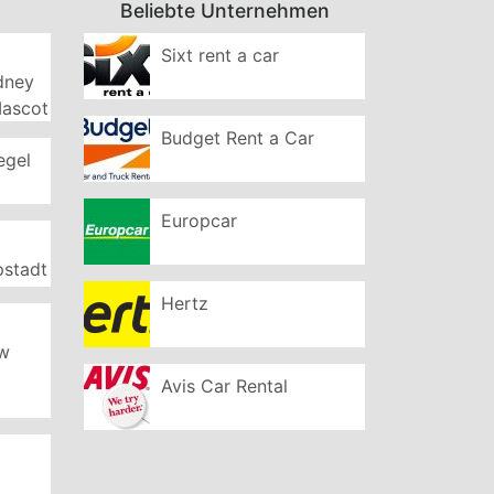
Beliebte Unternehmen
Sixt rent a car
ydney
Mascot
Budget Rent a Car
egel
Europcar
pstadt
Hertz
ew
Avis Car Rental