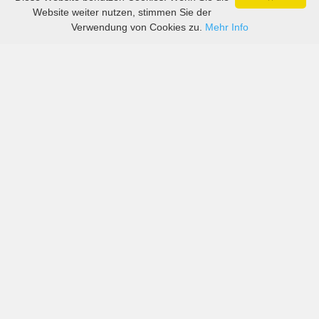
Website weiter nutzen, stimmen Sie der
Verwendung von Cookies zu.
Mehr Info
Preise von sowohl großen als auch kleinen
Autovermietern in León