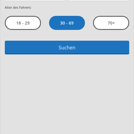
Alter des Fahrers:
30 - 69
18 - 29
70+
Suchen