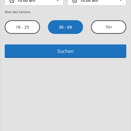
Alter des Fahrers:
30 - 69
18 - 29
70+
Suchen