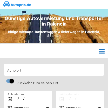
Autoprio.de
Günstige Autovermietung und Transporter
in Palencia
Billige mietauto, kastenwagen & lieferwagen in Palencia,
Spanien
Abholort
Rückkehr zum selben Ort
Abholdatum
Rückgabedatum