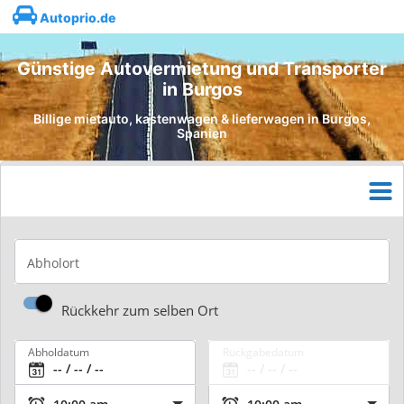
Autoprio.de
Günstige Autovermietung und Transporter
in Burgos
Billige mietauto, kastenwagen & lieferwagen in Burgos,
Spanien
Abholort
Rückkehr zum selben Ort
Abholdatum
Rückgabedatum