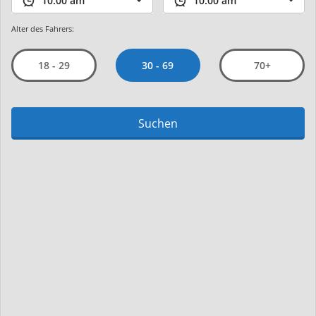
Alter des Fahrers:
30 - 69
18 - 29
70+
Suchen