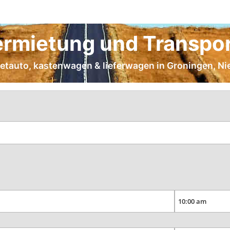
rmietung und Transpor
mietauto, kastenwagen & lieferwagen in Groningen, Ni