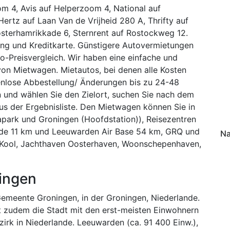
m 4, Avis auf Helperzoom 4, National auf
ertz auf Laan Van de Vrijheid 280 A, Thrifty auf
osterhamrikkade 6, Sternrent auf Rostockweg 12.
ung und Kreditkarte. Günstigere Autovermietungen
o-Preisvergleich. Wir haben eine einfache und
von Mietwagen. Mietautos, bei denen alle Kosten
tenlose Abbestellung/ Änderungen bis zu 24-48
und wählen Sie den Zielort, suchen Sie nach dem
aus der Ergebnisliste. Den Mietwagen können Sie in
park und Groningen (Hoofdstation)), Reisezentren
lde 11 km und Leeuwarden Air Base 54 km, GRQ und
Na
f Kool, Jachthaven Oosterhaven, Woonschepenhaven,
ingen
Gemeente Groningen, in der Groningen, Niederlande.
ist zudem die Stadt mit den erst-meisten Einwohnern
zirk in Niederlande. Leeuwarden (ca. 91 400 Einw.),