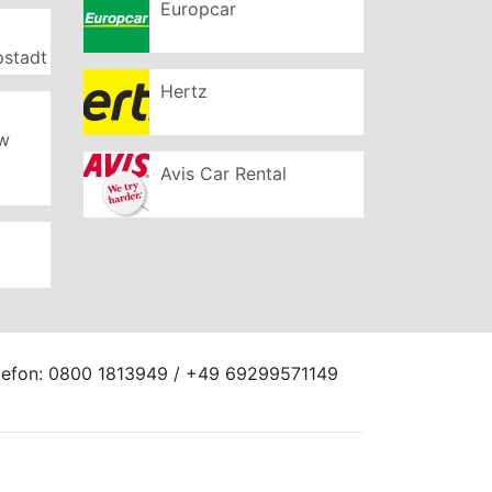
Europcar
pstadt
Hertz
ew
Avis Car Rental
elefon: 0800 1813949 / +49 69299571149