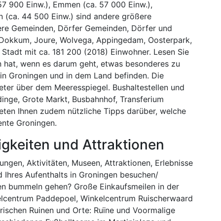
57 900 Einw.), Emmen (ca. 57 000 Einw.),
 (ca. 44 500 Einw.) sind andere größere
ere Gemeinden, Dörfer Gemeinden, Dörfer und
 Dokkum, Joure, Wolvega, Appingedam, Oosterpark,
Stadt mit ca. 181 200 (2018) Einwohner. Lesen Sie
en hat, wenn es darum geht, etwas besonderes zu
in Groningen und in dem Land befinden. Die
eter über dem Meeresspiegel. Bushaltestellen und
dinge, Grote Markt, Busbahnhof, Transferium
eten Ihnen zudem nützliche Tipps darüber, welche
nte Groningen.
igkeiten und Attraktionen
ngen, Aktivitäten, Museen, Attraktionen, Erlebnisse
d Ihres Aufenthalts in Groningen besuchen/
en bummeln gehen? Große Einkaufsmeilen in der
kelcentrum Paddepoel, Winkelcentrum Ruischerwaard
orischen Ruinen und Orte: Ruïne und Voormalige