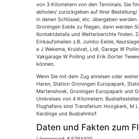
von 3 Kilometern von den Terminals. Sie fi
abholen/ zurückgeben auf Ihrer Bestellung/ 
in denen Schlüssel, etc. übergeben werden.
Groningen Eelde zu fliegen, dann werden Si
Kontaktdetails und Wetterberichte finden. Z
Einkaufsmeilen z.B. Jumbo Eelde, Keurslage
e J Wekema, Kruidvat, Lidl, Garage W Polli
Vakgarage W Polling und Erik Gorter Tweew
können.
Wenn Sie mit dem Zug anreisen oder weiterr
Haren, Station Groningen Europapark, Stat
Martenshoek, Groningen Europapark und Gro
Umkreises von 4 Kilometern. Bushaltestell
Flughafens sind Transferium Hoogkerk, M L
Kardinge und Busbahnhof.
Daten und Fakten zum F
Längengrad: 6.5794400