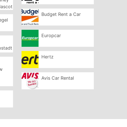
Mascot
Budget Rent a Car
egel
Europcar
pstadt
Hertz
ew
Avis Car Rental