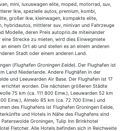
envan, mini, luxuswagen elite, moped, motorrad, suv,
ittlerer lkw, spezielle autos, premium, kombi,
lite, großer lkw, kleinwagen, kompakte elite,
n, hybridautos, mittlerer suv, minivan und Fahrzeuge
d Modelle, deren Preis autoprio.de miteinander
ür eine Strecke zu mieten, wird dies Einwegmiete
 an einem Ort ab und stellen es an einem anderen
 anderen Stadt oder einem anderen Land.
ngen (
Flughafen Groningen Eelde
). Der Flughafen ist
im Land Niederlande. Andere Flughäfen in der
lde und Leeuwarden Air Base. Der Flughafen ist 17
errichtet worden. Die nächsten größeren Städte
Zwolle 75 km (ca. 111 800 Einw.), Leeuwarden 52 km
800 Einw.), Almelo 85 km (ca. 72 700 Einw.) und
amen des Flughafens ist Flughafen Groningen Eelde,
nterkünfte und Hotels in Nähe des Flughafens sind
 Paterswolde Groningen, Tulip Inn Brinkhotel
otel Fletcher. Alle Hotels befinden sich in Reichweite