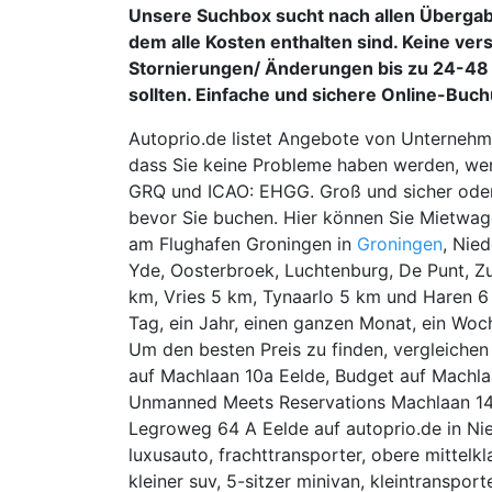
Unsere Suchbox sucht nach allen Übergab
dem alle Kosten enthalten sind. Keine ve
Stornierungen/ Änderungen bis zu 24-48 S
sollten. Einfache und sichere Online-Buc
Autoprio.de listet Angebote von Unternehmen
dass Sie keine Probleme haben werden, wen
GRQ und ICAO: EHGG. Groß und sicher oder k
bevor Sie buchen. Hier können Sie Mietwa
am Flughafen Groningen in
Groningen
, Nie
Yde, Oosterbroek, Luchtenburg, De Punt, Z
km, Vries 5 km, Tynaarlo 5 km und Haren 6 
Tag, ein Jahr, einen ganzen Monat, ein Woc
Um den besten Preis zu finden, vergleiche
auf Machlaan 10a Eelde, Budget auf Machlaa
Unmanned Meets Reservations Machlaan 14 
Legroweg 64 A Eelde auf autoprio.de in Nie
luxusauto, frachttransporter, obere mittel
kleiner suv, 5-sitzer minivan, kleintranspor