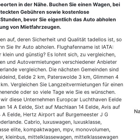
eorten in der Nähe. Buchen Sie einen Wagen, bei
rsteckten Gebühren sowie kostenlose
tunden, bevor Sie eigentlich das Auto abholen
hung von Mietfahrzeugen.
 auf, deren Sicherheit und Qualität tadellos ist, so
n Sie Ihr Auto abholen. Flughafenname ist IATA:
lein und günstig? Es lohnt sich, zu vergleichen,
gen und Autovermietungen verschiedener Anbieter
derlande vergleichen. Die nächsten Gemeinden sind
uideind, Eelde 2 km, Paterswolde 3 km, Glimmen 4
km. Vergleichen Sie Langzeitvermietungen für einen
henende oder so viele Tage wie Sie es wünschen.
n wir diese Unternehmen Europcar Luchthaven Eelde
n 14 A Eelde, Sixt auf Machlaan 14 Eelde, Avis auf
Na
A Eelde, Hertz Airport auf Burgemeester J G
derlande. Cabrio, luxuswagen, luxusklasse,
klasse elite, kompaktwagen, mpv, monovolumen,
ter, kleinbus, mittelklassewagen, mittelklassewagen