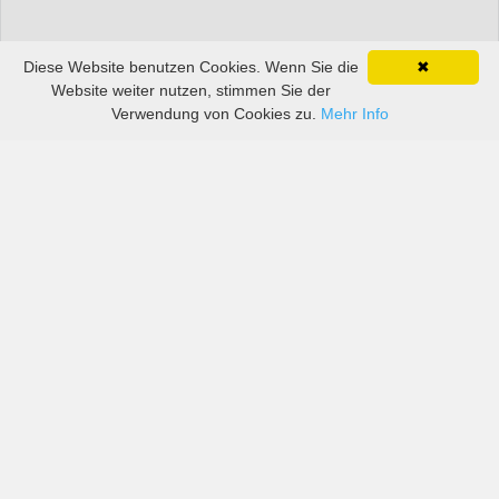
Diese Website benutzen Cookies. Wenn Sie die
✖
Website weiter nutzen, stimmen Sie der
Verwendung von Cookies zu.
Mehr Info
Preise von sowohl großen als auch kleinen
Autovermietern in Leeuwarden Air Base