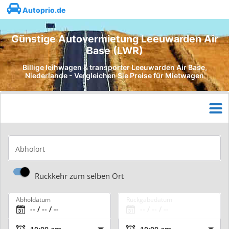
Autoprio.de
Günstige Autovermietung Leeuwarden Air
Base (LWR)
Billige leihwagen & transporter Leeuwarden Air Base,
Niederlande - Vergleichen Sie Preise für Mietwagen
Abholort
Rückkehr zum selben Ort
Abholdatum
Rückgabedatum