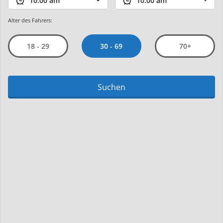
Alter des Fahrers:
30 - 69
18 - 29
70+
Suchen