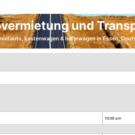
vermietung und Transp
 mietauto, kastenwagen & lieferwagen in Essen, Deu