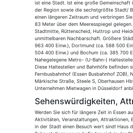
ist eine Stadt. Ist eine große Gemeinschaft
der Region sowie die sechstgrößte Stadt/ Be
einen längeren Zeitraum und verbringen Sie I
83 Meter über dem Meeresspiegel gelegen. K
Stadtmitte, Rüttenscheid, Huttrop und Heid
unmittelbaren Nachbarschaft. Größere Städ
963 400 Einw.), Dortmund (ca. 588 500 Einw
504 400 Einw.) und Bochum (ca. 385 700 Ei
Nahegelegene Metro- (U-Bahn-) Haltestellen
Diese Haltestellen und Bahnhöfe befinden si
Fernbusbahnhof (Essen Busbahnhof ZOB), N
Märkische Straße, Steele S, Oberhausen Hb
Unternehmen Mietwagen in Düsseldorf anbi
Sehenswürdigkeiten, Att
Werden Sie sich für längere Zeit in Essen a
Aktivitäten, Veranstaltungen, Attraktionen, 
in der Stadt einen Besuch wert sind! Haus