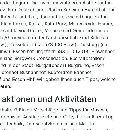
 in der Region. Die zweit-einwohnerreichste Stadt in
zirk in Deutschland. Planen Sie einen Aufenthalt für
hren Urlaub hier, dann gibt es viele Dinge zu tun.
lein Reken, Kalkar, Köln-Porz, Marienheide, Hünxe,
e sind kleine Dörfer, Vororte und Gemeinden in der
te/Gemeinden in der Nachbarschaft sind Köln (ca.
.), Düsseldorf (ca. 573 100 Einw.), Duisburg (ca.
nw.). Essen hat ungefähr 593 100 (2018) Einwohner.
 sind Bergwerk Consolidation. Bushaltestellen?
nd in der Stadt: Burgaltendorf Burgruine, Essen
ierenhof Busbahnhof, Kupferdreh Bahnhof,
f und Essen Hbf. Wir geben Ihnen auch Tipps, welche
eten.
raktionen und Aktivitäten
ufhalten? Einige Vorschläge und Tipps für Museen,
Erlebnisse, Ausflugsziele und Orte, die bei Ihrem Trip
 der Technik, Domschatzkammer und Markt u