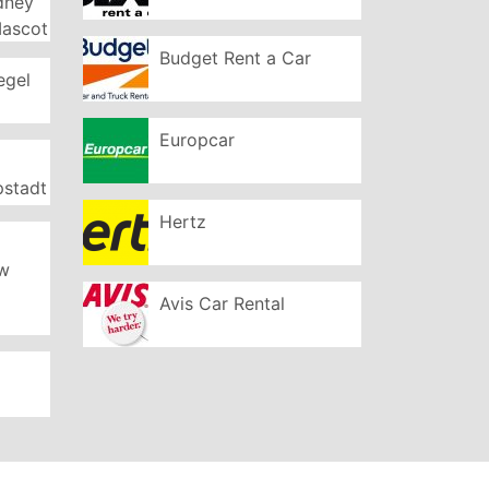
ydney
Mascot
Budget Rent a Car
egel
Europcar
pstadt
Hertz
ew
Avis Car Rental