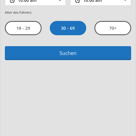
Alter des Fahrers:
30 - 69
18 - 29
70+
Suchen