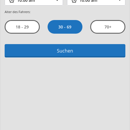
Alter des Fahrers:
30 - 69
18 - 29
70+
Suchen