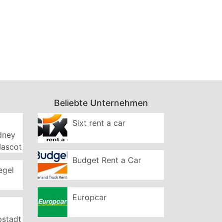
Beliebte Unternehmen
Sixt rent a car
ydney
Mascot
Budget Rent a Car
egel
Europcar
pstadt