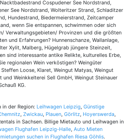
, Nacktbadestrand Cospudener See Nordstrand,
r See Nordstrand, Wolteritzer Strand, Schladitzer
and, Hundestrand, Biedermeierstrand, Zeitcamper
 Land, wenn Sie entspannen, schwimmen oder sich
en/ Verwaltungsgebieten/ Provinzen und die größten
ikten und Erfahrungen? Hunnenschanze, Wallanlage,
ter Xylit, Malberg, Hügelgrab jüngere Steinzeit,
 sind interessante antike Relikte, kulturelles Erbe,
Sie regionalen Wein verköstigen? Weingüter
 Steffen Loose, Klaret, Weingut Matyas, Weingut
t und Weinkkelterei Sell GmbH, Weingut Steinauer
 Schauß KG.
 in der Region:
Leihwagen Leipzig
,
Günstige
Chemnitz
,
Zwickau
,
Plauen
,
Görlitz
,
Hoyerswerda
,
entals in Sachsen. Billige Mietauto und Leihwagen in
wagen Flughafen Leipzig-Halle
,
Auto Mieten
mietungen suchen in Flughafen Riesa Göhlis
.