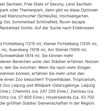
taat Sachsen, Free State of Saxony, Land Sachsen
.
park oder Themenpark, dann gibt es diese Optionen
d Kleinzschocher (Schleuße), Hochseilgarten,
rg Ost, Sommerbad Schönefeld, Room escape
Wackerbad Gohlis. Auf der Suche nach Erlebnissen
 Fichtelberg (1215 m), Kleiner Fichtelberg (1205 m),
 m), Auersberg (1018 m), Am Steinel (1006 m),
d Schneehübel (974 m). Sie können mehr
edenen Bereichen unter den Städten erfahren. Nutzen
en, den Sie möchten. Wenn Sie nach mehr Dingen
ernehmen können, erfahren Sie mehr unter den
lie einen Zoo besuchen? Tropenhäuser, Tropicarium,
d Zoo Leipzig und Wildpark Osterzgebirge. Leipzig
Einw.), Chemnitz (ca. 247 200 Einw.), Zwickau (ca.
örlitz (ca. 57 800 Einw.), Hoyerswerda (ca. 43 700
 die größten Städte/ Gemeinschaften in der Region.