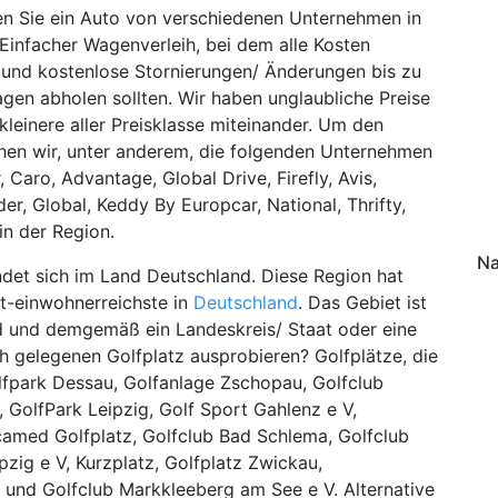
n Sie ein Auto von verschiedenen Unternehmen in
infacher Wagenverleih, bei dem alle Kosten
n und kostenlose Stornierungen/ Änderungen bis zu
gen abholen sollten. Wir haben unglaubliche Preise
einere aller Preisklasse miteinander. Um den
ichen wir, unter anderem, die folgenden Unternehmen
r, Caro, Advantage, Global Drive, Firefly, Avis,
er, Global, Keddy By Europcar, National, Thrifty,
in der Region.
Na
indet sich im Land Deutschland. Diese Region hat
st-einwohnerreichste in
Deutschland
. Das Gebiet ist
nd und demgemäß ein Landeskreis/ Staat oder eine
h gelegenen Golfplatz ausprobieren? Golfplätze, die
olfpark Dessau, Golfanlage Zschopau, Golfclub
 GolfPark Leipzig, Golf Sport Gahlenz e V,
camed Golfplatz, Golfclub Bad Schlema, Golfclub
zig e V, Kurzplatz, Golfplatz Zwickau,
e und Golfclub Markkleeberg am See e V. Alternative