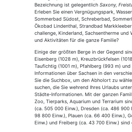
Bezeichnung ist gelegentlich
Saxony, Freis
Erleben Sie einen Vergnügungspark, Wasser
Sommerbad Südost, Schreberbad, Sommerba
Ökobad Lindenthal, Strandbad Markkleebe
challenge, Kinderland, Sachsentherme und 
und Aktivitäten für die ganze Familie?
Einige der größten Berge in der Gegend sind
Eisenberg (1028 m), Kreuzbrückfelsen (1018
Taufichtig (1001 m), Pfahlberg (993 m) un
Informationen über Sachsen in den verschi
Sie die Suchbox, um den Abholort zu wähl
suchen, die Sie wehrend Ihres Urlaubs unt
Städte-Informationen. Mit der ganzen Fami
Zoo, Tierparks, Aquarium und Terrarium sin
(ca. 505 000 Einw.), Dresden (ca. 486 900 
98 800 Einw.), Plauen (ca. 66 400 Einw.), G
Einw.) und Freiberg (ca. 43 700 Einw.) sind