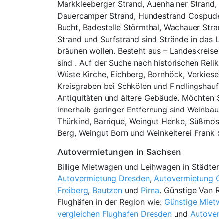
Markkleeberger Strand, Auenhainer Strand
Dauercamper Strand, Hundestrand Cospudene
Bucht, Badestelle Störmthal, Wachauer Str
Strand und Surfstrand sind Strände in das
bräunen wollen. Besteht aus – Landeskreis
sind . Auf der Suche nach historischen Rel
Wüste Kirche, Eichberg, Bornhöck, Verkiesel
Kreisgraben bei Schkölen und Findlingshaufen
Antiquitäten und ältere Gebäude. Möchten 
innerhalb geringer Entfernung sind Weinbau
Thürkind, Barrique, Weingut Henke, Süßmos
Berg, Weingut Born und Weinkelterei Frank
Autovermietungen in Sachsen
Billige Mietwagen und Leihwagen in Städten
Autovermietung Dresden
,
Autovermietung 
Freiberg
,
Bautzen
und
Pirna
. Günstige Van R
Flughäfen in der Region wie:
Günstige Miet
vergleichen Flughafen Dresden
und
Autover