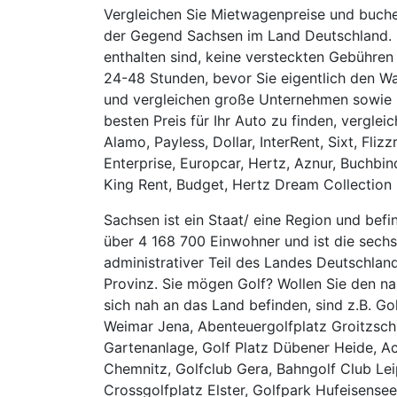
Vergleichen Sie Mietwagenpreise und buche
der Gegend Sachsen im Land Deutschland. E
enthalten sind, keine versteckten Gebühre
24-48 Stunden, bevor Sie eigentlich den Wa
und vergleichen große Unternehmen sowie kl
besten Preis für Ihr Auto zu finden, vergle
Alamo, Payless, Dollar, InterRent, Sixt, Flizz
Enterprise, Europcar, Hertz, Aznur, Buchbind
King Rent, Budget, Hertz Dream Collection 
Sachsen ist ein Staat/ eine Region und bef
über 4 168 700 Einwohner und ist die sech
administrativer Teil des Landes Deutschla
Provinz. Sie mögen Golf? Wollen Sie den na
sich nah an das Land befinden, sind z.B. G
Weimar Jena, Abenteuergolfplatz Groitzsch,
Gartenanlage, Golf Platz Dübener Heide, A
Chemnitz, Golfclub Gera, Bahngolf Club Leip
Crossgolfplatz Elster, Golfpark Hufeisense