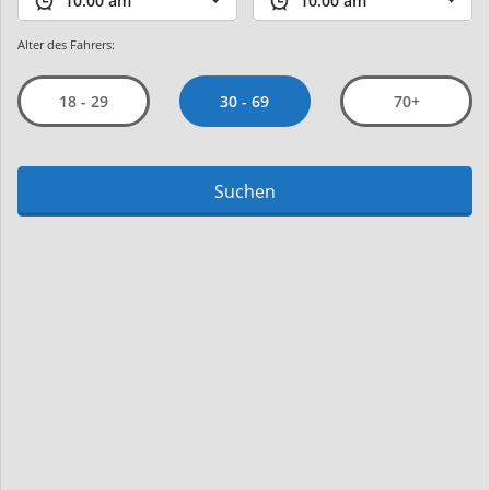
Alter des Fahrers:
30 - 69
18 - 29
70+
Suchen