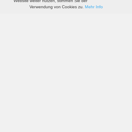
Website weiter nutzen, stimmen Sie der
Verwendung von Cookies zu.
Mehr Info
Preise von sowohl großen als auch kleinen
Autovermietern in Flughafen Leipzig-Halle