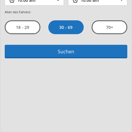
Alter des Fahrers:
30 - 69
18 - 29
70+
Suchen