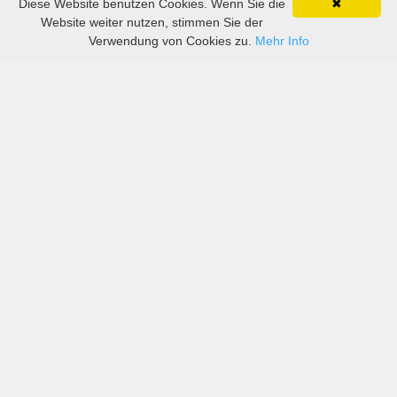
Diese Website benutzen Cookies. Wenn Sie die
✖
Website weiter nutzen, stimmen Sie der
Verwendung von Cookies zu.
Mehr Info
Preise von sowohl großen als auch kleinen
Autovermietern in Birmingham