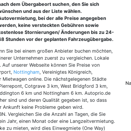
nach dem Übergabeort suchen, den Sie sich
wünschen und aus der Liste wählen.
Autovermietung, bei der alle Preise angegeben
werden, keine versteckten Gebühren sowie
kostenlose Stornierungen/ Änderungen bis zu 24-
48 Stunden vor der geplanten Fahrzeugübergabe.
nn Sie bei einem großen Anbieter buchen möchten,
inerer Unternehmen zuerst zu vergleichen. Lokale
. Auf unserer Webseite können Sie Preise von
rport,
Nottingham
, Vereinigtes Königreich,
für Mietwagen online. Die nächstgelegenen Städte
Na
Pierrepont, Cotgrave 3 km, West Bridgford 3 km,
uddington 6 km und Nottingham 6 km. Autoprio.de
her sind und deren Qualität gegeben ist, so dass
rer Ankunft keine Probleme geben wird.
. Vergleichen Sie die Anzahl an Tagen, die Sie
ein Jahr, einen Monat oder eine Langzeitvermietung.
ecke zu mieten, wird dies Einwegmiete (One Way)