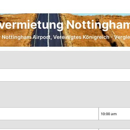
vermietung Nottingham
r Nottingham Airport, Vereinigtes Königreich - Vergl