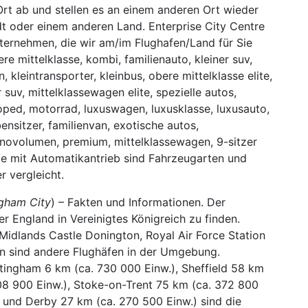
rt ab und stellen es an einem anderen Ort wieder
adt oder einem anderen Land. Enterprise City Centre
nternehmen, die wir am/im Flughafen/Land für Sie
ere mittelklasse, kombi, familienauto, kleiner suv,
 kleintransporter, kleinbus, obere mittelklasse elite,
r suv, mittelklassewagen elite, spezielle autos,
moped, motorrad, luxuswagen, luxusklasse, luxusauto,
ebensitzer, familienvan, exotische autos,
novolumen, premium, mittelklassewagen, 9-sitzer
ge mit Automatikantrieb sind Fahrzeugarten und
r vergleicht.
ngham City
) – Fakten und Informationen. Der
er England in Vereinigtes Königreich zu finden.
Midlands Castle Donington, Royal Air Force Station
n sind andere Flughäfen in der Umgebung.
tingham 6 km (ca. 730 000 Einw.), Sheffield 58 km
508 900 Einw.), Stoke-on-Trent 75 km (ca. 372 800
 und Derby 27 km (ca. 270 500 Einw.) sind die