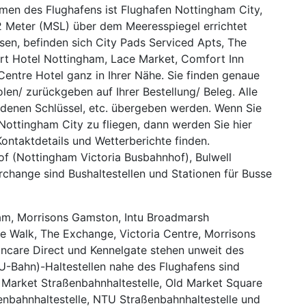
men des Flughafens ist Flughafen Nottingham City,
/42 Meter (MSL) über dem Meeresspiegel errichtet
en, befinden sich City Pads Serviced Apts, The
ort Hotel Nottingham, Lace Market, Comfort Inn
ntre Hotel ganz in Ihrer Nähe. Sie finden genaue
len/ zurückgeben auf Ihrer Bestellung/ Beleg. Alle
 denen Schlüssel, etc. übergeben werden. Wenn Sie
Nottingham City zu fliegen, dann werden Sie hier
ontaktdetails und Wetterberichte finden.
f (Nottingham Victoria Busbahnhof), Bulwell
change sind Bushaltestellen und Stationen für Busse
ham, Morrisons Gamston, Intu Broadmarsh
e Walk, The Exchange, Victoria Centre, Morrisons
oncare Direct und Kennelgate stehen unweit des
U-Bahn)-Haltestellen nahe des Flughafens sind
e Market Straßenbahnhaltestelle, Old Market Square
enbahnhaltestelle, NTU Straßenbahnhaltestelle und