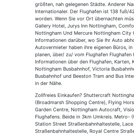
größten, nah gelegenen Städte. Anderer Na
Internationaler. Der Flughafen ist 138 fuß
worden. Wenn Sie vor Ort übernachten müss
Gallery Hotel, Jurys Inn Nottingham, Comf
Nottingham Und Mercure Nottingham City Ce
Informationen darüber, wo Sie Ihr Auto abho
Autovermieter haben ihre eigenen Büros, in
planen, über/ zu/ vom Flughafen Flughafen 
Informationen über den Flughafen, Karten, K
Nottingham Busbahnhof, Victoria Busbahnho
Busbahnhof und Beeston Tram and Bus Inter
in der Nähe.
Zollfreies Einkaufen? Shuttercraft Notting
(Broadmarsh Shopping Centre), Flying Hors
Garden Centre, Nottingham Autocraft, Visi
Flughafens. Beide in 3km Umkreis. Metro- (
Station Street Straßenbahnhaltestelle, Lac
Straßenbahnhaltestelle, Royal Centre Straß