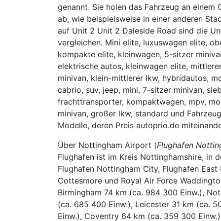
genannt. Sie holen das Fahrzeug an einem O
ab, wie beispielsweise in einer anderen St
auf Unit 2 Unit 2 Daleside Road sind die U
vergleichen. Mini elite, luxuswagen elite, ob
kompakte elite, kleinwagen, 5-sitzer minivan,
elektrische autos, kleinwagen elite, mittlere
minivan, klein-mittlerer lkw, hybridautos, 
cabrio, suv, jeep, mini, 7-sitzer minivan, si
frachttransporter, kompaktwagen, mpv, mo
minivan, großer lkw, standard und Fahrzeu
Modelle, deren Preis autoprio.de miteinande
Über Nottingham Airport (
Flughafen Notti
Flughafen ist im Kreis Nottinghamshire, in d
Flughafen Nottingham City, Flughafen East 
Cottesmore und Royal Air Force Waddingto
Birmingham 74 km (ca. 984 300 Einw.), Not
(ca. 685 400 Einw.), Leicester 31 km (ca. 
Einw.), Coventry 64 km (ca. 359 300 Einw.)