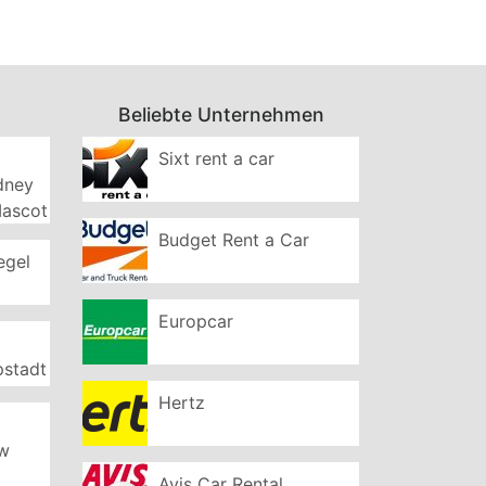
Beliebte Unternehmen
Sixt rent a car
ydney
Mascot
Budget Rent a Car
egel
Europcar
pstadt
Hertz
ew
Avis Car Rental