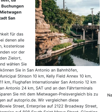
rt Buchungen
 Mietwagen
tadt San
hkeit für das
ei denen alle
n, kostenlose
unden vor der
en Zielort,
und wählen Sie
 können Sie in San Antonio an Bahnhöfen,
unicipal Stinson 10 km, Kelly Field Annex 10 km,
1 km, Flughafen Internationaler San Antonio 12 km
San Antonio 24 km, SAT und an den Fährterminals
Sparen Sie mit dem Mietwagen-Preisvergleich bis zu
Na
en auf autoprio.de. Wir vergleichen diese
 Bowie Street, Enterprise auf 2122 Broadway Street,
terprise auf 808 South Saint Marys Street. Günstige