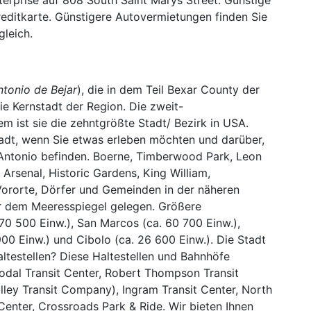
editkarte. Günstigere Autovermietungen finden Sie
leich.
tonio de Bejar
), die in dem Teil Bexar County der
ie Kernstadt der Region. Die zweit-
m ist sie die zehntgrößte Stadt/ Bezirk in USA.
adt, wenn Sie etwas erleben möchten und darüber,
 Antonio befinden. Boerne, Timberwood Park, Leon
 Arsenal, Historic Gardens, King William,
Vororte, Dörfer und Gemeinden in der näheren
r dem Meeresspiegel gelegen. Größere
0 500 Einw.), San Marcos (ca. 60 700 Einw.),
900 Einw.) und Cibolo (ca. 26 600 Einw.). Die Stadt
ltestellen? Diese Haltestellen und Bahnhöfe
modal Transit Center, Robert Thompson Transit
lley Transit Company), Ingram Transit Center, North
 Center, Crossroads Park & Ride. Wir bieten Ihnen