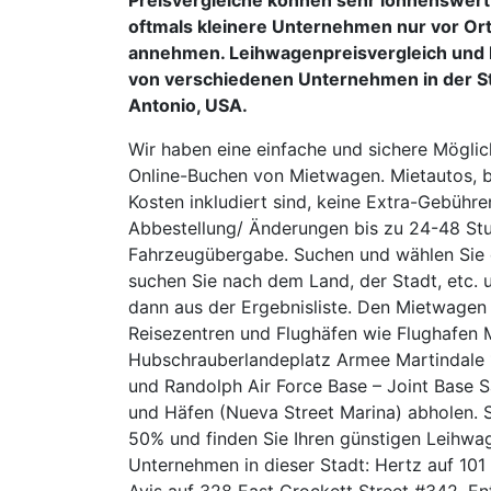
oftmals kleinere Unternehmen nur vor O
annehmen. Leihwagenpreisvergleich und
von verschiedenen Unternehmen in der S
Antonio, USA.
Wir haben eine einfache und sichere Möglic
Online-Buchen von Mietwagen. Mietautos, b
Kosten inkludiert sind, keine Extra-Gebühre
Abbestellung/ Änderungen bis zu 24-48 St
Fahrzeugübergabe. Suchen und wählen Sie d
suchen Sie nach dem Land, der Stadt, etc. 
dann aus der Ergebnisliste. Den Mietwagen
Reisezentren und Flughäfen wie Flughafen M
Hubschrauberlandeplatz Armee Martindale 1
und Randolph Air Force Base – Joint Base 
und Häfen (Nueva Street Marina) abholen. 
50% und finden Sie Ihren günstigen Leihwag
Unternehmen in dieser Stadt: Hertz auf 101
Avis auf 328 East Crockett Street #342, En