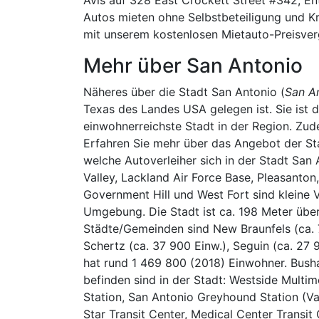
Autos mieten ohne Selbstbeteiligung und Kr
mit unserem kostenlosen Mietauto-Preisverg
Mehr über San Antonio
Näheres über die Stadt San Antonio (
San An
Texas des Landes USA gelegen ist. Sie ist d
einwohnerreichste Stadt in der Region. Zude
Erfahren Sie mehr über das Angebot der St
welche Autoverleiher sich in der Stadt San
Valley, Lackland Air Force Base, Pleasanton,
Government Hill und West Fort sind kleine 
Umgebung. Die Stadt ist ca. 198 Meter übe
Städte/Gemeinden sind New Braunfels (ca. 7
Schertz (ca. 37 900 Einw.), Seguin (ca. 27 
hat rund 1 469 800 (2018) Einwohner. Busha
befinden sind in der Stadt: Westside Multi
Station, San Antonio Greyhound Station (Va
Star Transit Center, Medical Center Transit