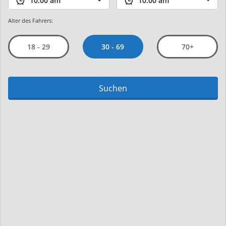
Alter des Fahrers:
30 - 69
18 - 29
70+
Suchen