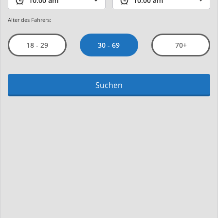
Alter des Fahrers:
30 - 69
18 - 29
70+
Suchen