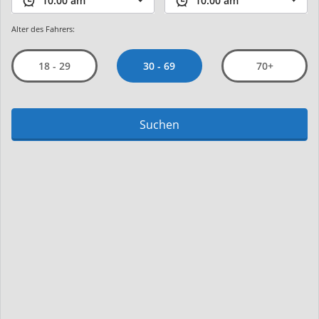
Alter des Fahrers:
30 - 69
18 - 29
70+
Suchen