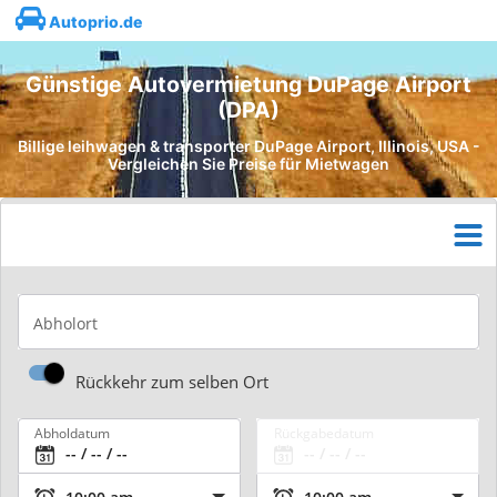
Autoprio.de
Günstige Autovermietung DuPage Airport
(DPA)
Billige leihwagen & transporter DuPage Airport, Illinois, USA -
Vergleichen Sie Preise für Mietwagen
Abholort
Rückkehr zum selben Ort
Abholdatum
Rückgabedatum