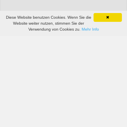
Diese Website benutzen Cookies. Wenn Sie die
✖
Website weiter nutzen, stimmen Sie der
Verwendung von Cookies zu.
Mehr Info
Preise von sowohl großen als auch kleinen
Autovermietern in DuPage Airport