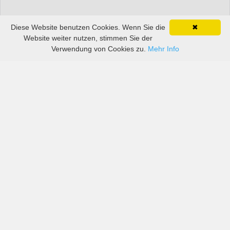
Diese Website benutzen Cookies. Wenn Sie die
✖
Website weiter nutzen, stimmen Sie der
Verwendung von Cookies zu.
Mehr Info
Preise von sowohl großen als auch kleinen
Autovermietern in Austin