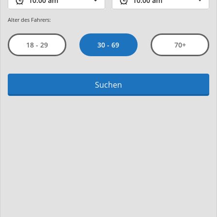
Alter des Fahrers:
30 - 69
18 - 29
70+
Suchen