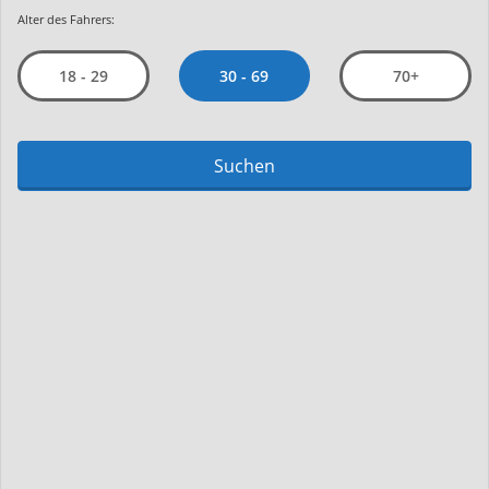
Alter des Fahrers:
30 - 69
18 - 29
70+
Suchen