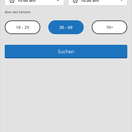
Alter des Fahrers:
30 - 69
18 - 29
70+
Suchen