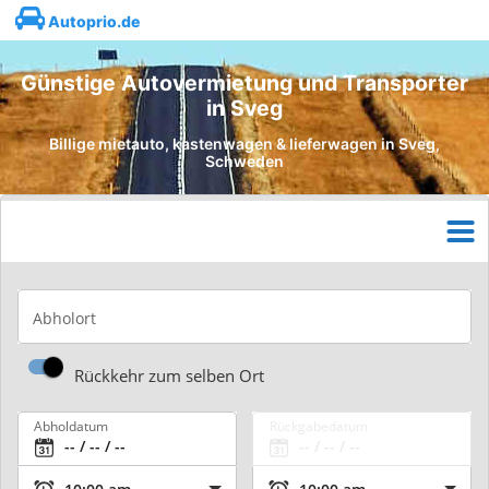
Autoprio.de
Günstige Autovermietung und Transporter
in Sveg
Billige mietauto, kastenwagen & lieferwagen in Sveg,
Schweden
Abholort
Rückkehr zum selben Ort
Abholdatum
Rückgabedatum