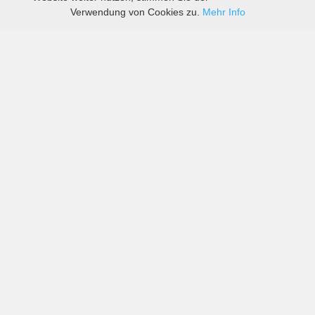
Verwendung von Cookies zu.
Mehr Info
Preise von sowohl großen als auch kleinen
Autovermietern in Sveg