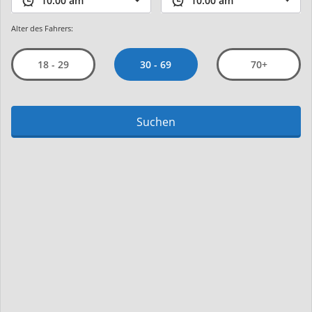
Alter des Fahrers:
30 - 69
18 - 29
70+
Suchen