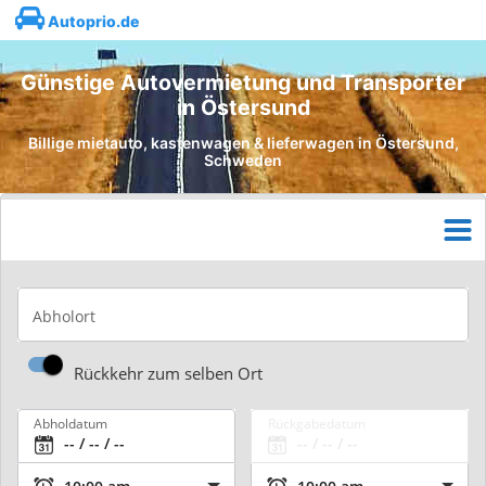
Autoprio.de
Günstige Autovermietung und Transporter
in Östersund
Billige mietauto, kastenwagen & lieferwagen in Östersund,
Schweden
Abholort
Rückkehr zum selben Ort
Abholdatum
Rückgabedatum