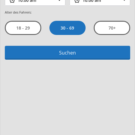
Alter des Fahrers:
30 - 69
18 - 29
70+
Suchen