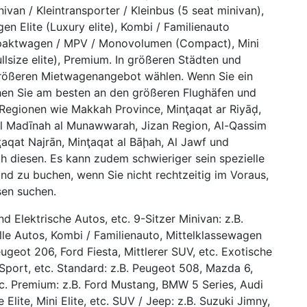
nivan / Kleintransporter / Kleinbus (5 seat minivan),
n Elite (Luxury elite), Kombi / Familienauto
Kompaktwagen / MPV / Monovolumen (Compact), Mini
Fullsize elite), Premium. In größeren Städten und
größeren Mietwagenangebot wählen. Wenn Sie ein
hen Sie am besten an den größeren Flughäfen und
 Regionen wie Makkah Province, Minţaqat ar Riyāḑ,
 Al Madīnah al Munawwarah, Jizan Region, Al-Qassim
ţaqat Najrān, Minţaqat al Bāḩah, Al Jawf und
h diesen. Es kann zudem schwieriger sein spezielle
nd zu buchen, wenn Sie nicht rechtzeitig im Voraus,
sen suchen.
d Elektrische Autos, etc. 9-Sitzer Minivan: z.B.
lle Autos, Kombi / Familienauto, Mittelklassewagen
eugeot 206, Ford Fiesta, Mittlerer SUV, etc. Exotische
Sport, etc. Standard: z.B. Peugeot 508, Mazda 6,
etc. Premium: z.B. Ford Mustang, BMW 5 Series, Audi
lite, Mini Elite, etc. SUV / Jeep: z.B. Suzuki Jimny,