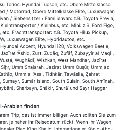
u Terios, Hyundai Tucson, etc. Obere Mittelklasse:
ed / Motorrad, Obere Mittelklasse Elite, Luxuswagen
ivan / Siebensitzer / Familienvan: z.B. Toyota Previa,
leintransporter / Kleinbus, etc. Mini: z.B. Ford Figo,
, etc. Frachttransporter: z.B. Toyota Hilux Pickup,
KW, Luxuswagen Elite, Hybridautos, etc.
yundai Accent, Hyundai i20, Volkswagen Beetle,
 Jazīrat ‘Āshiq, Zurt, Zuqāq, Zufāf, Zubayyir al Maqīl,
al Wusţá, Wughādī, Wishkah, West Mandhar, Jazīrat
 Siḩr, Umm Shajarah, Jazīrat Umm Quşūr, Umm az
thīb, Umm al ‘Asal, Tidhkār, Tawāsila, Z̧ahrat
, Sumayr, Sumār Island, South Sulain, South Amīnah,
Shaybārā, Sharbayn, Shākir, Shurā‘ und Sayr Haggar
i-Arabien finden
rem Trip, das ist immer billiger. Auch sollten Sie zum
rer, je näher Ihr Reisedatum rückt. Wenn Ihr Wagen
onaler Riad King Khalid, Internationaler König-Abd-