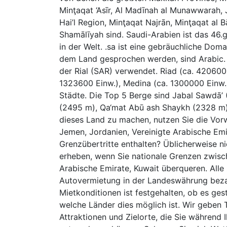
Minţaqat ‘Asīr, Al Madīnah al Munawwarah, 
Hai’l Region, Minţaqat Najrān, Minţaqat al
Shamālīyah sind. Saudi-Arabien ist das 46
in der Welt. .sa ist eine gebräuchliche Doma
dem Land gesprochen werden, sind Arabic.
der Rial (SAR) verwendet. Riad (ca. 420600
1323600 Einw.), Medina (ca. 1300000 Einw.)
Städte. Die Top 5 Berge sind Jabal Sawdā’
(2495 m), Qa‘mat Abū ash Shaykh (2328 m)
dieses Land zu machen, nutzen Sie die Vorw
Jemen, Jordanien, Vereinigte Arabische Emir
Grenzübertritte enthalten? Üblicherweise n
erheben, wenn Sie nationale Grenzen zwisch
Arabische Emirate, Kuwait überqueren. Alle
Autovermietung in der Landeswährung bezah
Mietkonditionen ist festgehalten, ob es ges
welche Länder dies möglich ist. Wir geben 
Attraktionen und Zielorte, die Sie während 