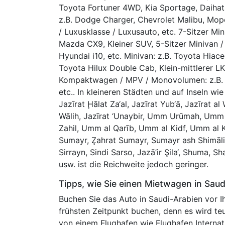
Toyota Fortuner 4WD, Kia Sportage, Daihats
z.B. Dodge Charger, Chevrolet Malibu, Mop
/ Luxusklasse / Luxusauto, etc. 7-Sitzer Min
Mazda CX9, Kleiner SUV, 5-Sitzer Minivan / K
Hyundai i10, etc. Minivan: z.B. Toyota Hiace
Toyota Hilux Double Cab, Klein-mittlerer L
Kompaktwagen / MPV / Monovolumen: z.B. H
etc.. In kleineren Städten und auf Inseln wie
Jazīrat Ḩālat Za‘al, Jazīrat Yub‘ā, Jazīrat 
Wālih, Jazīrat ‘Unaybir, Umm Urūmah, Umm
Zahil, Umm al Qarīb, Umm al Kidf, Umm al Ka
Sumayr, Z̧ahrat Sumayr, Sumayr ash Shimāli
Sirrayn, Sindi Sarso, Jazā’ir Şila‘, Shuma, 
usw. ist die Reichweite jedoch geringer.
Tipps, wie Sie einen Mietwagen in Saud
Buchen Sie das Auto in Saudi-Arabien vor Ih
frühsten Zeitpunkt buchen, denn es wird teu
von einem Flughafen wie Flughafen Internati