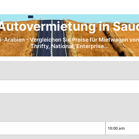
Autovermietung in Sau
i-Arabien - Vergleichen Sie Preise für Mietwagen von 
Thrifty, National, Enterprise...