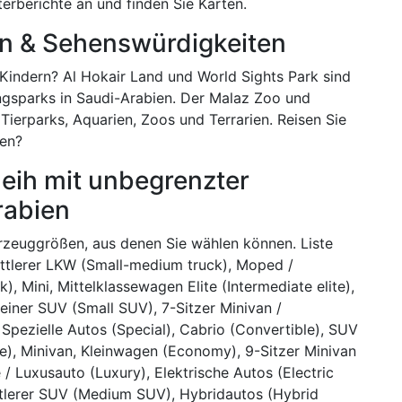
rberichte an und finden Sie Karten.
en & Sehenswürdigkeiten
 Kindern? Al Hokair Land und World Sights Park sind
sparks in Saudi-Arabien. Der Malaz Zoo und
Tierparks, Aquarien, Zoos und Terrarien. Reisen Sie
hen?
eih mit unbegrenzter
rabien
hrzeuggrößen, aus denen Sie wählen können. Liste
ittlerer LKW (Small-medium truck), Moped /
 Mini, Mittelklassewagen Elite (Intermediate elite),
einer SUV (Small SUV), 7-Sitzer Minivan /
, Spezielle Autos (Special), Cabrio (Convertible), SUV
e), Minivan, Kleinwagen (Economy), 9-Sitzer Minivan
/ Luxusauto (Luxury), Elektrische Autos (Electric
ittlerer SUV (Medium SUV), Hybridautos (Hybrid