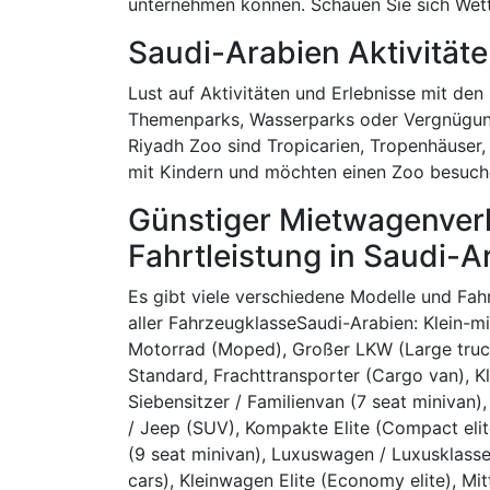
unternehmen können. Schauen Sie sich Wette
Saudi-Arabien Aktivität
Lust auf Aktivitäten und Erlebnisse mit den
Themenparks, Wasserparks oder Vergnügung
Riyadh Zoo sind Tropicarien, Tropenhäuser, 
mit Kindern und möchten einen Zoo besuc
Günstiger Mietwagenverl
Fahrtleistung in Saudi-A
Es gibt viele verschiedene Modelle und Fa
aller FahrzeugklasseSaudi-Arabien: Klein-m
Motorrad (Moped), Großer LKW (Large truck),
Standard, Frachttransporter (Cargo van), Kl
Siebensitzer / Familienvan (7 seat minivan)
/ Jeep (SUV), Kompakte Elite (Compact elit
(9 seat minivan), Luxuswagen / Luxusklasse 
cars), Kleinwagen Elite (Economy elite), M