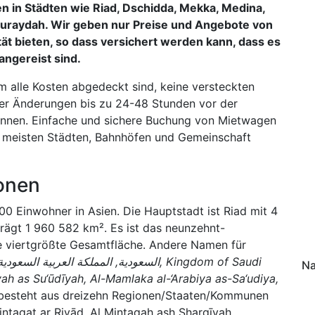
 in Städten wie Riad, Dschidda, Mekka, Medina,
 Buraydah. Wir geben nur Preise und Angebote von
ät bieten, so dass versichert werden kann, dass es
ngereist sind.
em alle Kosten abgedeckt sind, keine versteckten
er Änderungen bis zu 24-48 Stunden vor der
nnen. Einfache und sichere Buchung von Mietwagen
en meisten Städten, Bahnhöfen und Gemeinschaft
onen
00 Einwohner in Asien. Die Hauptstadt ist Riad mit 4
ägt 1 960 582 km². Es ist das neunzehnt-
ie viertgrößte Gesamtfläche. Andere Namen für
Na
yah as Su‘ūdīyah, Al-Mamlaka al-‘Arabiya as-Sa‘udiya,
 besteht aus dreizehn Regionen/Staaten/Kommunen
nţaqat ar Riyāḑ, Al Minţaqah ash Sharqīyah,