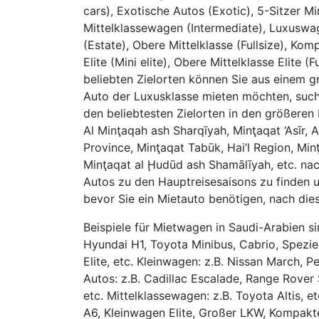
cars), Exotische Autos (Exotic), 5-Sitzer Mi
Mittelklassewagen (Intermediate), Luxuswage
(Estate), Obere Mittelklasse (Fullsize), 
Elite (Mini elite), Obere Mittelklasse Elite (
beliebten Zielorten können Sie aus einem 
Auto der Luxusklasse mieten möchten, suc
den beliebtesten Zielorten in den größeren
Al Minţaqah ash Sharqīyah, Minţaqat ‘Asīr,
Province, Minţaqat Tabūk, Hai’l Region, Min
Minţaqat al Ḩudūd ash Shamālīyah, etc. nac
Autos zu den Hauptreisesaisons zu finden u
bevor Sie ein Mietauto benötigen, nach die
Beispiele für Mietwagen in Saudi-Arabien sin
Hyundai H1, Toyota Minibus, Cabrio, Spezie
Elite, etc. Kleinwagen: z.B. Nissan March, P
Autos: z.B. Cadillac Escalade, Range Rover 
etc. Mittelklassewagen: z.B. Toyota Altis, 
A6, Kleinwagen Elite, Großer LKW, Kompakte E