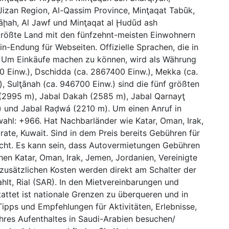
Jizan Region, Al-Qassim Province, Minţaqat Tabūk,
 Bāḩah, Al Jawf und Minţaqat al Ḩudūd ash
.größte Land mit den fünfzehnt-meisten Einwohnern
in-Endung für Webseiten. Offizielle Sprachen, die in
 Um Einkäufe machen zu können, wird als Währung
0 Einw.), Dschidda (ca. 2867400 Einw.), Mekka (ca.
, Sulţānah (ca. 946700 Einw.) sind die fünf größten
 (2995 m), Jabal Dakah (2585 m), Jabal Qarnayţ
 und Jabal Raḑwá (2210 m). Um einen Anruf in
ahl: +966. Hat Nachbarländer wie Katar, Oman, Irak,
ate, Kuwait. Sind in dem Preis bereits Gebühren für
icht. Es kann sein, dass Autovermietungen Gebühren
en Katar, Oman, Irak, Jemen, Jordanien, Vereinigte
 zusätzlichen Kosten werden direkt am Schalter der
lt, Rial (SAR). In den Mietvereinbarungen und
tattet ist nationale Grenzen zu überqueren und in
Tipps und Empfehlungen für Aktivitäten, Erlebnisse,
Ihres Aufenthaltes in Saudi-Arabien besuchen/