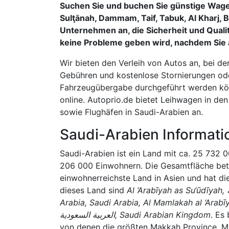
Suchen Sie und buchen Sie günstige Wagen
Sulţānah, Dammam, Taif, Tabuk, Al Kharj,
Unternehmen an, die Sicherheit und Qualit
keine Probleme geben wird, nachdem Sie a
Wir bieten den Verleih von Autos an, bei d
Gebühren und kostenlose Stornierungen od
Fahrzeugübergabe durchgeführt werden kö
online. Autoprio.de bietet Leihwagen in d
sowie Flughäfen in Saudi-Arabien an.
Saudi-Arabien Informati
Saudi-Arabien ist ein Land mit ca. 25 732 0
206 000 Einwohnern. Die Gesamtfläche betr
einwohnerreichste Land in Asien und hat d
dieses Land sind
Al ‘Arabīyah as Su‘ūdīyah, السعودية, المملكة العربية السعودية, Kingdom of Saudi
Arabia, Saudi Arabia, Al Mamlakah al ‘Arabī
العربية السعودية, Saudi Arabian Kingdom
. Es
von denen die größten Makkah Province, Mi