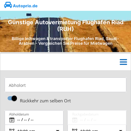
Autoprio.de
Günstige Autovermietung Flughafen Riad
(RUH)
Billige leihwagen & transporter Flughafen Riad, Saudi-
Arabien - Vergleichen Sie Preise für Mietwagen
Abholort
Rückkehr zum selben Ort
Abholdatum
Rückgabedatum