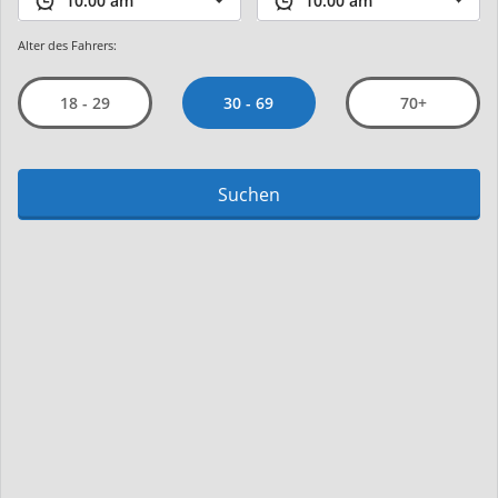
Alter des Fahrers:
30 - 69
18 - 29
70+
Suchen