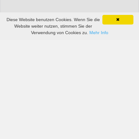
Diese Website benutzen Cookies. Wenn Sie die
✖
Website weiter nutzen, stimmen Sie der
Verwendung von Cookies zu.
Mehr Info
Preise von sowohl großen als auch kleinen
Autovermietern in Flughafen Riad