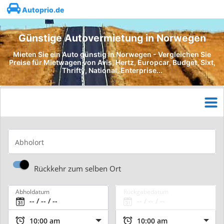
Autoprio.de
Günstige Autovermietung in Norwegen
Mieten Sie ein Auto günstig in Norwegen - Vergleichen Sie
Preise für Mietwagen von Avis, Hertz, Europcar, Budget, Sixt,
Thrifty, National, Enterprise...
Abholort
Rückkehr zum selben Ort
Abholdatum
Rückgabedatum