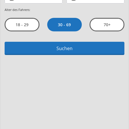
Alter des Fahrers:
30 - 69
18 - 29
70+
Suchen