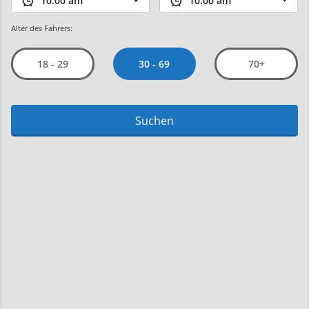
Alter des Fahrers:
30 - 69
18 - 29
70+
Suchen