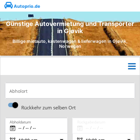
Autoprio.de
Günstige Autovermietung und Transporter
in Gjøvik
Billige mietauto, kastenwagen & lieferwagen in Gjøvik,
Norwegen
Abholort
Rückkehr zum selben Ort
Abholdatum
Rückgabedatum