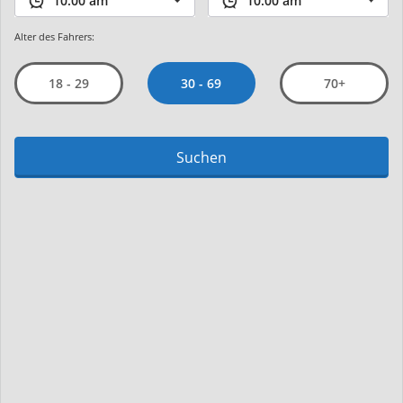
Alter des Fahrers:
30 - 69
18 - 29
70+
Suchen