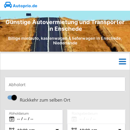
Autoprio.de
Günstige Autovermietung und Transporter
in Enschede
Billige mietauto, kastenwagen & lieferwagen in Enschede,
Niederlande
Abholort
Rückkehr zum selben Ort
Abholdatum
Rückgabedatum