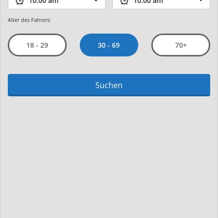
Alter des Fahrers:
30 - 69
18 - 29
70+
Suchen