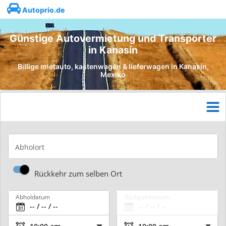
Autoprio.de
Günstige Autovermietung und Transporter
in Kanasín
Billige mietauto, kastenwagen & lieferwagen in Kanasín,
Mexiko
Abholort
Rückkehr zum selben Ort
Abholdatum
Rückgabedatum