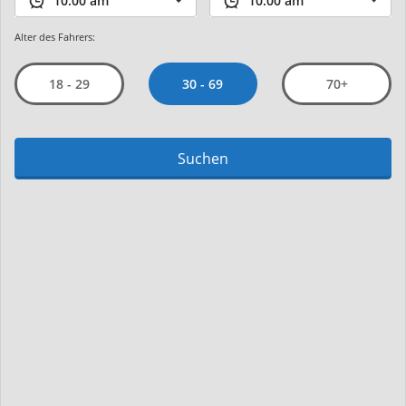
Alter des Fahrers:
30 - 69
18 - 29
70+
Suchen