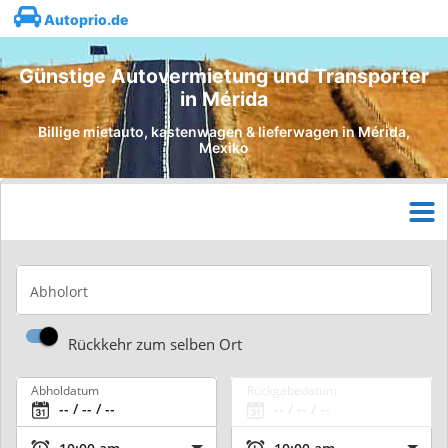
Autoprio.de
Günstige Autovermietung und Transporter
in Mérida
Billige mietauto, kastenwagen & lieferwagen in Mérida,
Mexiko
Abholort
Rückkehr zum selben Ort
Abholdatum
Rückgabedatum