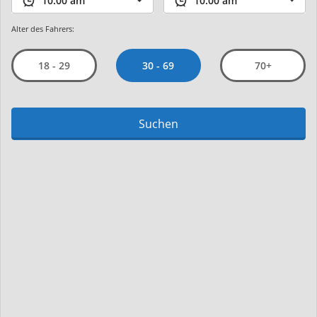
Alter des Fahrers:
30 - 69
18 - 29
70+
Suchen