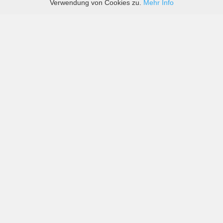
Verwendung von Cookies zu.
Mehr Info
Preise von sowohl großen als auch kleinen
Autovermietern in Mérida