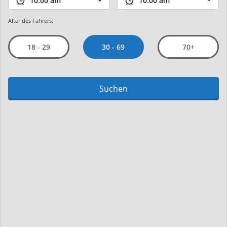
Alter des Fahrers:
30 - 69
18 - 29
70+
Suchen