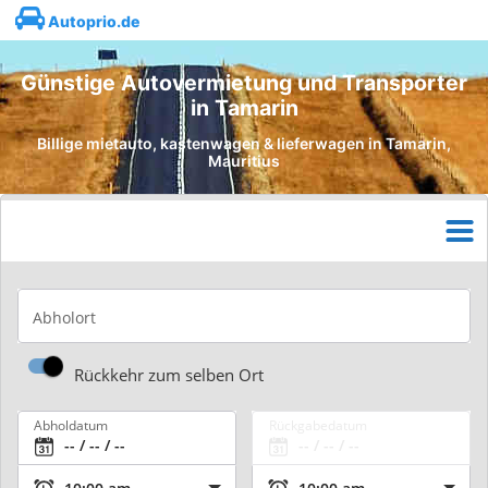
Autoprio.de
Günstige Autovermietung und Transporter
in Tamarin
Billige mietauto, kastenwagen & lieferwagen in Tamarin,
Mauritius
Abholort
Rückkehr zum selben Ort
Abholdatum
Rückgabedatum