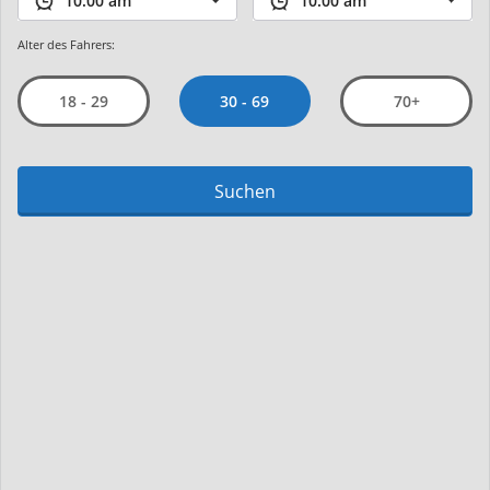
Alter des Fahrers:
30 - 69
18 - 29
70+
Suchen