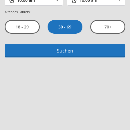
Alter des Fahrers:
30 - 69
18 - 29
70+
Suchen