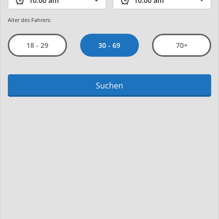
Alter des Fahrers:
30 - 69
18 - 29
70+
Suchen