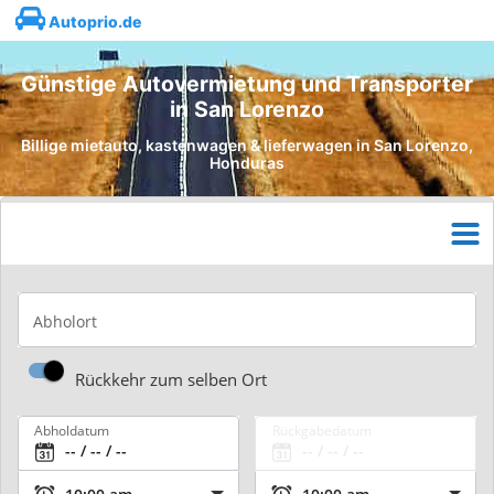
Autoprio.de
Günstige Autovermietung und Transporter
in San Lorenzo
Billige mietauto, kastenwagen & lieferwagen in San Lorenzo,
Honduras
Abholort
Rückkehr zum selben Ort
Abholdatum
Rückgabedatum