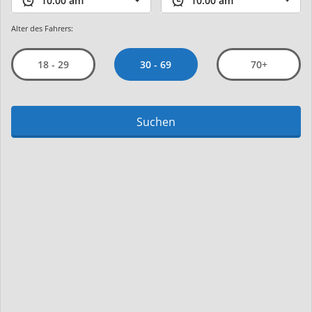
Alter des Fahrers:
30 - 69
18 - 29
70+
Suchen