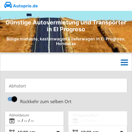
Autoprio.de
Günstige Autovermietung und Transporter
in El Progreso
Billige mietauto, kastenwagen & lieferwagen in El Progreso,
Honduras
Abholort
Rückkehr zum selben Ort
Abholdatum
Rückgabedatum