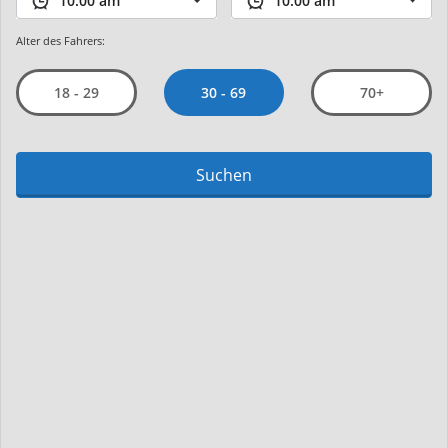
Alter des Fahrers:
30 - 69
18 - 29
70+
Suchen