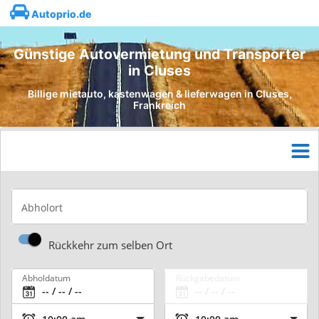
Autoprio.de
Günstige Autovermietung und Transporter
in Cluses
Billige mietauto, kastenwagen & lieferwagen in Cluses,
Frankreich
Abholort
Rückkehr zum selben Ort
Abholdatum
Rückgabedatum