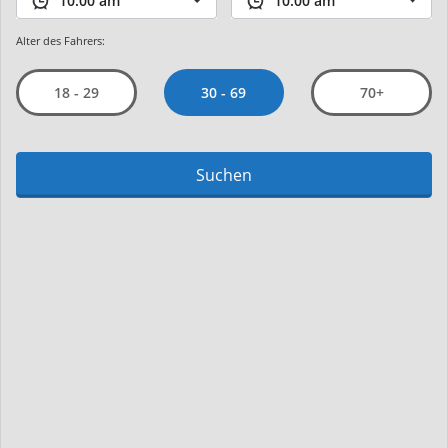
Alter des Fahrers:
30 - 69
18 - 29
70+
Suchen