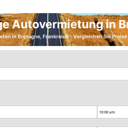
ge Autovermietung in B
ieten in Bretagne, Frankreich - Vergleichen Sie Preis