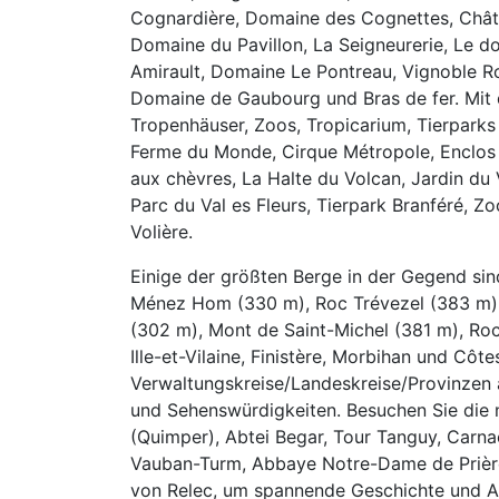
Cognardière, Domaine des Cognettes, Chât
Domaine du Pavillon, La Seigneurerie, Le d
Amirault, Domaine Le Pontreau, Vignoble R
Domaine de Gaubourg und Bras de fer. Mit 
Tropenhäuser, Zoos, Tropicarium, Tierparks
Ferme du Monde, Cirque Métropole, Enclos
aux chèvres, La Halte du Volcan, Jardin du 
Parc du Val es Fleurs, Tierpark Branféré, Z
Volière.
Einige der größten Berge in der Gegend si
Ménez Hom (330 m), Roc Trévezel (383 m), 
(302 m), Mont de Saint-Michel (381 m), Roc
Ille-et-Vilaine, Finistère, Morbihan und Côt
Verwaltungskreise/Landeskreise/Provinzen a
und Sehenswürdigkeiten. Besuchen Sie die
(Quimper), Abtei Begar, Tour Tanguy, Carna
Vauban-Turm, Abbaye Notre-Dame de Priè
von Relec, um spannende Geschichte und A