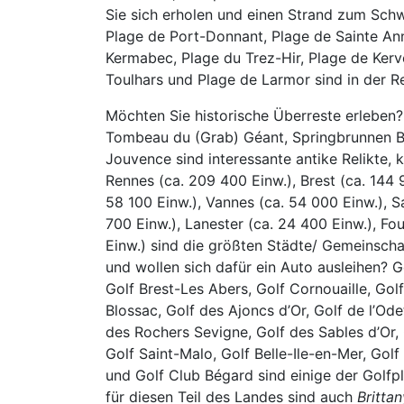
Sie sich erholen und einen Strand zum Sc
Plage de Port-Donnant, Plage de Sainte Ann
Kermabec, Plage du Trez-Hir, Plage de Kerve
Toulhars und Plage de Larmor sind in der Re
Möchten Sie historische Überreste erleben?
Tombeau du (Grab) Géant, Springbrunnen Ba
Jouvence sind interessante antike Relikte, k
Rennes (ca. 209 400 Einw.), Brest (ca. 144 
58 100 Einw.), Vannes (ca. 54 000 Einw.), S
700 Einw.), Lanester (ca. 24 400 Einw.), Fo
Einw.) sind die größten Städte/ Gemeinscha
und wollen sich dafür ein Auto ausleihen? G
Golf Brest-Les Abers, Golf Cornouaille, Go
Blossac, Golf des Ajoncs d’Or, Golf de l’Od
des Rochers Sevigne, Golf des Sables d’Or,
Golf Saint-Malo, Golf Belle-Ile-en-Mer, Golf
und Golf Club Bégard sind einige der Golfp
für diesen Teil des Landes sind auch
Britta