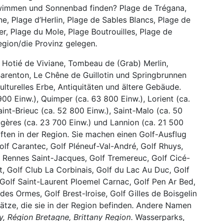
hwimmen und Sonnenbad finden? Plage de Trégana,
e, Plage d’Herlin, Plage de Sables Blancs, Plage de
r, Plage du Mole, Plage Boutrouilles, Plage de
gion/die Pro­vinz gelegen.
 Hotié de Viviane, Tombeau de (Grab) Merlin,
renton, Le Chêne de Guillotin und Springbrunnen
ulturelles Erbe, Antiquitäten und ältere Gebäude.
900 Einw.), Quimper (ca. 63 800 Einw.), Lorient (ca.
aint-Brieuc (ca. 52 800 Einw.), Saint-Malo (ca. 50
ugères (ca. 23 700 Einw.) und Lannion (ca. 21 500
ften in der Region. Sie machen einen Golf-Ausflug
olf Carantec, Golf Pléneuf-Val-André, Golf Rhuys,
lf Rennes Saint-Jacques, Golf Tremereuc, Golf Cicé-
et, Golf Club La Corbinais, Golf du Lac Au Duc, Golf
 Golf Saint-Laurent Ploemel Carnac, Golf Pen Ar Bed,
 des Ormes, Golf Brest-Iroise, Golf Gilles de Boisgelin
lätze, die sie in der Region befinden. Andere Namen
ny, Région Bretagne, Brittany Region
. Wasserparks,