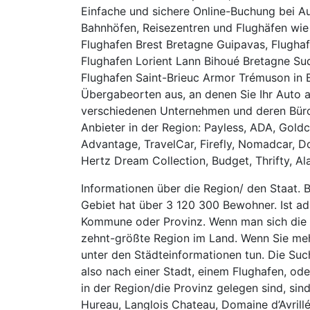
Einfache und sichere Online-Buchung bei A
Bahnhöfen, Reisezentren und Flughäfen wie
Flughafen Brest Bretagne Guipavas, Flugha
Flughafen Lorient Lann Bihoué Bretagne S
Flughafen Saint-Brieuc Armor Trémuson in 
Übergabeorten aus, an denen Sie Ihr Auto 
verschiedenen Unternehmen und deren Büros
Anbieter in der Region: Payless, ADA, Gold
Advantage, TravelCar, Firefly, Nomadcar, Dolla
Hertz Dream Collection, Budget, Thrifty, Ala
Informationen über die Region/ den Staat. 
Gebiet hat über 3 120 300 Bewohner. Ist admi
Kommune oder Provinz. Wenn man sich die E
zehnt-größte Region im Land. Wenn Sie meh
unter den Städteinformationen tun. Die Su
also nach einer Stadt, einem Flughafen, ode
in der Region/die Pro­vinz gelegen sind, 
Hureau, Langlois Chateau, Domaine d’Avrill