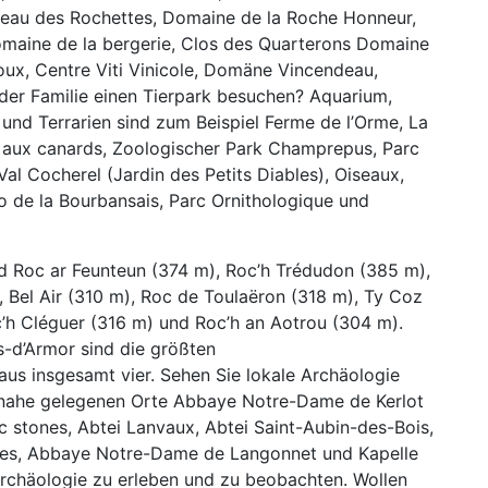
eau des Rochettes, Domaine de la Roche Honneur,
omaine de la bergerie, Clos des Quarterons Domaine
oux, Centre Viti Vinicole, Domäne Vincendeau,
der Familie einen Tierpark besuchen? Aquarium,
 und Terrarien sind zum Beispiel Ferme de l’Orme, La
 aux canards, Zoologischer Park Champrepus, Parc
Val Cocherel (Jardin des Petits Diables), Oiseaux,
oo de la Bourbansais, Parc Ornithologique und
nd Roc ar Feunteun (374 m), Roc’h Trédudon (385 m),
Bel Air (310 m), Roc de Toulaëron (318 m), Ty Coz
’h Cléguer (316 m) und Roc’h an Aotrou (304 m).
es-d’Armor sind die größten
us insgesamt vier. Sehen Sie lokale Archäologie
 nahe gelegenen Orte Abbaye Notre-Dame de Kerlot
c stones, Abtei Lanvaux, Abtei Saint-Aubin-des-Bois,
res, Abbaye Notre-Dame de Langonnet und Kapelle
rchäologie zu erleben und zu beobachten. Wollen