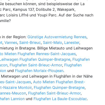
e besuchen können, sind beispielsweise der La
 Parc, Kampus 137, Dolibulle 2, Wakepark,
arc Loisirs Liffré und Youpi Parc. Auf der Suche nach
amilie?
 in der Region:
Günstige Autovermietung Rennes
,
nt
,
Vannes
,
Saint-Brieuc
,
Saint-Malo
,
Lanester
,
mietung in Bretagne. Billige Mietauto und Leihwagen
to Mieten Flughafen Rennes-Saint-Jacques
,
Leihwagen Flughafen Quimper-Bretagne
,
Flughafen
ucon
,
Flughafen Saint-Brieuc-Armor
,
Flughafen
nion
und
Flughafen Morlaix-Ploujean
.
 Mietwagen und Leihwagen in Flughäfen in der Nähe
nes-Saint-Jacques
,
Auto Mieten Flughafen Brest-
nt-Nazaire Montoir
,
Flughafen Quimper-Bretagne
,
Vannes-Meucon
,
Flughafen Saint-Brieuc-Armor
,
hafen Lannion
und
Flughafen La Baule-Escoublac
.