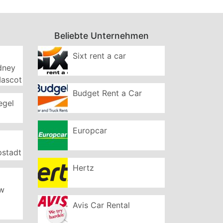
Beliebte Unternehmen
Sixt rent a car
ydney
Mascot
Budget Rent a Car
egel
Europcar
pstadt
Hertz
ew
Avis Car Rental