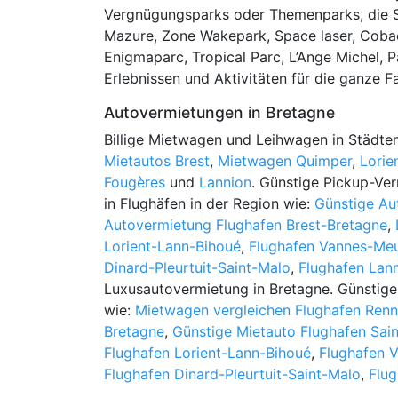
Vergnügungsparks oder Themenparks, die Si
Mazure, Zone Wakepark, Space laser, Cobac
Enigmaparc, Tropical Parc, L’Ange Michel, P
Erlebnissen und Aktivitäten für die ganze F
Autovermietungen in Bretagne
Billige Mietwagen und Leihwagen in Städten
Mietautos Brest
,
Mietwagen Quimper
,
Lorie
Fougères
und
Lannion
. Günstige Pickup-Ver
in Flughäfen in der Region wie:
Günstige Au
Autovermietung Flughafen Brest-Bretagne
,
Lorient-Lann-Bihoué
,
Flughafen Vannes-Me
Dinard-Pleurtuit-Saint-Malo
,
Flughafen Lan
Luxusautovermietung in Bretagne. Günstige
wie:
Mietwagen vergleichen Flughafen Ren
Bretagne
,
Günstige Mietauto Flughafen Sai
Flughafen Lorient-Lann-Bihoué
,
Flughafen 
Flughafen Dinard-Pleurtuit-Saint-Malo
,
Flug