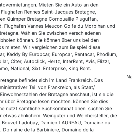
utovermietungen. Mieten Sie ein Auto an den
 Flughafen Rennes Saint-Jacques Bretagne,
fen Quimper Bretagne Cornouaille Pluguffan,
ud, Flughafen Vannes Meucon Golfe du Morbihan und
Bretagne. Wählen Sie zwischen verschiedenen
abholen können. Sie können über uns bei den
 mieten. Wir vergleichen zum Beispiel diese
car, Keddy By Europcar, Europcar, Rentacar, Rhodium,
r, Citer, Autoclick, Hertz, InterRent, Avis, Flizzr,
mo, National, Sixt, Enterprise, King Rent.
Na
Bretagne befindet sich im Land Frankreich. Das
nistrativer Teil von Frankreich, als Staat/
inwohnerzahlen der Bretagne anschaut, ist sie die
r über Bretagne lesen möchten, können Sie dies
che nutzt sämtliche Suchkombinationen, suchen Sie
r etwas ähnlichem. Weingüter und Weinhersteller, die
sind Bouvet Ladubay, Damien LAUREAU, Domaine du
é, Domaine de la Barbiniere, Domaine de la