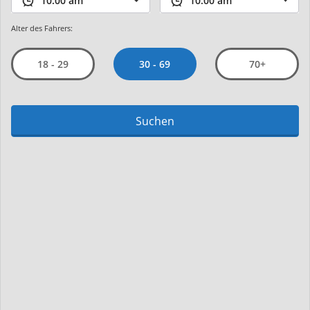
Alter des Fahrers:
30 - 69
18 - 29
70+
Suchen