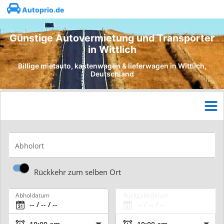
Autoprio.de
Günstige Autovermietung und Transporter
in Wittlich
Billige mietauto, kastenwagen & lieferwagen in Wittlich,
Deutschland
Abholort
Rückkehr zum selben Ort
Abholdatum
Rückgabedatum