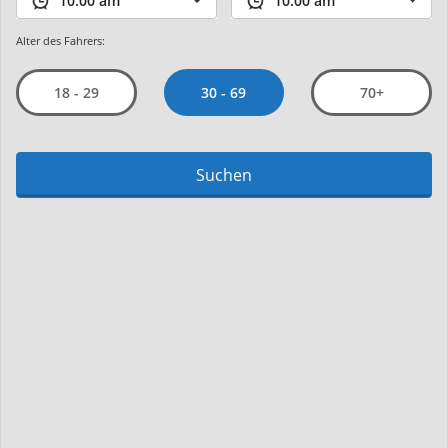
Alter des Fahrers:
30 - 69
18 - 29
70+
Suchen