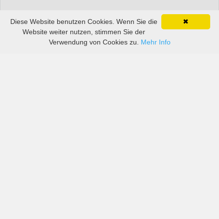
Diese Website benutzen Cookies. Wenn Sie die
✖
Website weiter nutzen, stimmen Sie der
Verwendung von Cookies zu.
Mehr Info
Preise von sowohl großen als auch kleinen
Autovermietern in Baden-Württemberg