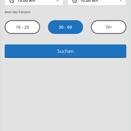
Alter des Fahrers:
30 - 69
18 - 29
70+
Suchen