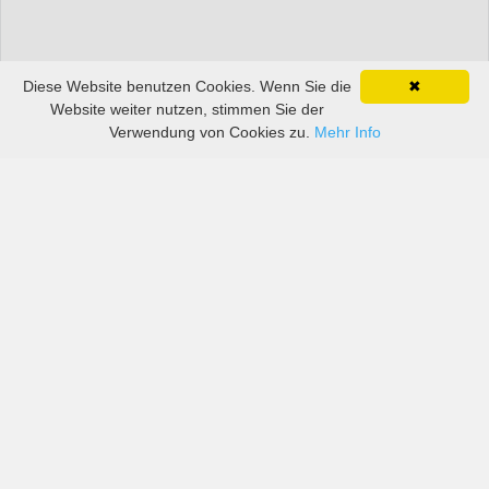
Diese Website benutzen Cookies. Wenn Sie die
✖
Website weiter nutzen, stimmen Sie der
Verwendung von Cookies zu.
Mehr Info
Preise von sowohl großen als auch kleinen
Autovermietern in Flughafen Stuttgart