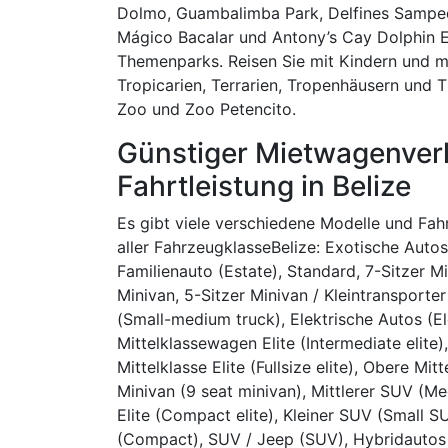
Dolmo, Guambalimba Park, Delfines Samped
Mágico Bacalar und Antony’s Cay Dolphin 
Themenparks. Reisen Sie mit Kindern und 
Tropicarien, Terrarien, Tropenhäusern und Ti
Zoo und Zoo Petencito.
Günstiger Mietwagenverl
Fahrtleistung in Belize
Es gibt viele verschiedene Modelle und Fa
aller FahrzeugklasseBelize: Exotische Autos
Familienauto (Estate), Standard, 7-Sitzer Mi
Minivan, 5-Sitzer Minivan / Kleintransporter
(Small-medium truck), Elektrische Autos (El
Mittelklassewagen Elite (Intermediate elite),
Mittelklasse Elite (Fullsize elite), Obere Mi
Minivan (9 seat minivan), Mittlerer SUV (M
Elite (Compact elite), Kleiner SUV (Smal
(Compact), SUV / Jeep (SUV), Hybridautos (