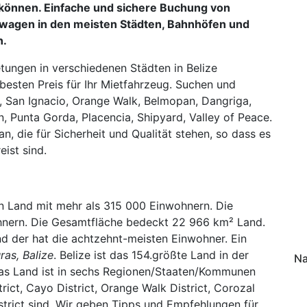
önnen. Einfache und sichere Buchung von
hwagen in den meisten Städten, Bahnhöfen und
n.
ungen in verschiedenen Städten in Belize
besten Preis für Ihr Mietfahrzeug. Suchen und
y, San Ignacio, Orange Walk, Belmopan, Dangriga,
, Punta Gorda, Placencia, Shipyard, Valley of Peace.
 die für Sicherheit und Qualität stehen, so dass es
ist sind.
ein Land mit mehr als 315 000 Einwohnern. Die
hnern. Die Gesamtfläche bedeckt 22 966 km² Land.
d der hat die achtzehnt-meisten Einwohner. Ein
ras, Balize
. Belize ist das 154.größte Land in der
Na
Das Land ist in sechs Regionen/Staaten/Kommunen
trict, Cayo District, Orange Walk District, Corozal
istrict sind. Wir geben Tipps und Empfehlungen für