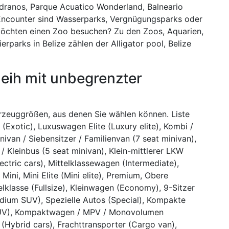
ranos, Parque Acuatico Wonderland, Balneario
Encounter sind Wasserparks, Vergnügungsparks oder
möchten einen Zoo besuchen? Zu den Zoos, Aquarien,
erparks in Belize zählen der Alligator pool, Belize
eih mit unbegrenzter
hrzeuggrößen, aus denen Sie wählen können. Liste
 (Exotic), Luxuswagen Elite (Luxury elite), Kombi /
nivan / Siebensitzer / Familienvan (7 seat minivan),
 / Kleinbus (5 seat minivan), Klein-mittlerer LKW
ectric cars), Mittelklassewagen (Intermediate),
 Mini, Mini Elite (Mini elite), Premium, Obere
ttelklasse (Fullsize), Kleinwagen (Economy), 9-Sitzer
edium SUV), Spezielle Autos (Special), Kompakte
l SUV), Kompaktwagen / MPV / Monovolumen
Hybrid cars), Frachttransporter (Cargo van),