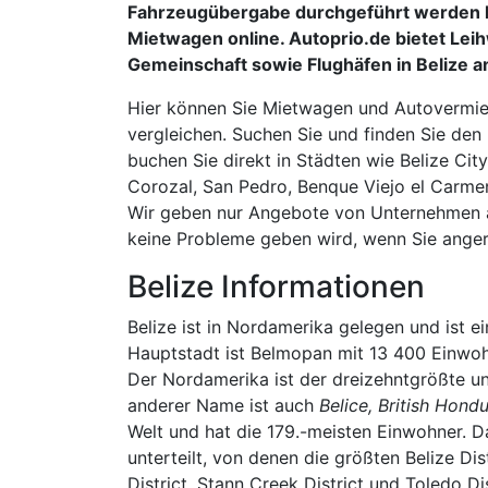
Fahrzeugübergabe durchgeführt werden k
Mietwagen online. Autoprio.de bietet Lei
Gemeinschaft sowie Flughäfen in Belize a
Hier können Sie Mietwagen und Autovermiet
vergleichen. Suchen Sie und finden Sie den 
buchen Sie direkt in Städten wie Belize Cit
Corozal, San Pedro, Benque Viejo el Carmen
Wir geben nur Angebote von Unternehmen an,
keine Probleme geben wird, wenn Sie angere
Belize Informationen
Belize ist in Nordamerika gelegen und ist 
Hauptstadt ist Belmopan mit 13 400 Einwo
Der Nordamerika ist der dreizehntgrößte un
anderer Name ist auch
Belice, British Hondu
Welt und hat die 179.-meisten Einwohner. 
unterteilt, von denen die größten Belize Dis
District, Stann Creek District und Toledo D