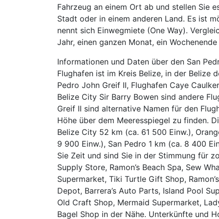
Fahrzeug an einem Ort ab und stellen Sie e
Stadt oder in einem anderen Land. Es ist mö
nennt sich Einwegmiete (One Way). Vergleic
Jahr, einen ganzen Monat, ein Wochenende 
Informationen und Daten über den San Pedr
Flughafen ist im Kreis Belize, in der Belize
Pedro John Greif II, Flughafen Caye Caulk
Belize City Sir Barry Bowen sind andere F
Greif II sind alternative Namen für den Flug
Höhe über dem Meeresspiegel zu finden. D
Belize City 52 km (ca. 61 500 Einw.), Oran
9 900 Einw.), San Pedro 1 km (ca. 8 400 Ei
Sie Zeit und sind Sie in der Stimmung für zo
Supply Store, Ramon’s Beach Spa, Sew What, 
Supermarket, Tiki Turtle Gift Shop, Ramon’
Depot, Barrera’s Auto Parts, Island Pool Sup
Old Craft Shop, Mermaid Supermarket, Ladyb
Bagel Shop in der Nähe. Unterkünfte und Ho