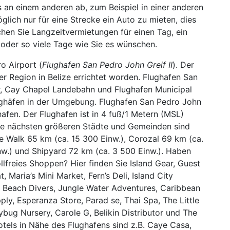
s an einem anderen ab, zum Beispiel in einer anderen
glich nur für eine Strecke ein Auto zu mieten, dies
hen Sie Langzeitvermietungen für einen Tag, ein
oder so viele Tage wie Sie es wünschen.
o Airport (
Flughafen San Pedro John Greif II
). Der
 der Region in Belize errichtet worden. Flughafen San
er, Cay Chapel Landebahn und Flughafen Municipal
lughäfen in der Umgebung. Flughafen San Pedro John
hafen. Der Flughafen ist in 4 fuß/1 Metern (MSL)
ie nächsten größeren Städte und Gemeinden sind
ge Walk 65 km (ca. 15 300 Einw.), Corozal 69 km (ca.
nw.) und Shipyard 72 km (ca. 3 500 Einw.). Haben
llfreies Shoppen? Hier finden Sie Island Gear, Guest
Maria’s Mini Market, Fern’s Deli, Island City
s Beach Divers, Jungle Water Adventures, Caribbean
ply, Esperanza Store, Parad se, Thai Spa, The Little
ug Nursery, Carole G, Belikin Distributor und The
tels in Nähe des Flughafens sind z.B. Caye Casa,