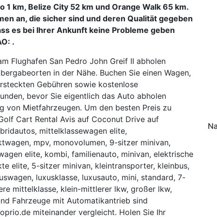
o 1 km, Belize City 52 km und Orange Walk 65 km.
men an, die sicher sind und deren Qualität gegeben
dass es bei Ihrer Ankunft keine Probleme geben
O: .
am Flughafen San Pedro John Greif II abholen
bergabeorten in der Nähe. Buchen Sie einen Wagen,
versteckten Gebühren sowie kostenlose
unden, bevor Sie eigentlich das Auto abholen
ng von Mietfahrzeugen. Um den besten Preis zu
Golf Cart Rental Avis auf Coconut Drive auf
Na
bridautos, mittelklassewagen elite,
aktwagen, mpv, monovolumen, 9-sitzer minivan,
agen elite, kombi, familienauto, minivan, elektrische
te elite, 5-sitzer minivan, kleintransporter, kleinbus,
uxuswagen, luxusklasse, luxusauto, mini, standard, 7-
ere mittelklasse, klein-mittlerer lkw, großer lkw,
 und Fahrzeuge mit Automatikantrieb sind
prio.de miteinander vergleicht. Holen Sie Ihr