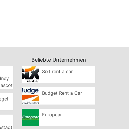
Beliebte Unternehmen
Sixt rent a car
ydney
Mascot
Budget Rent a Car
egel
Europcar
pstadt