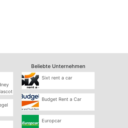
Beliebte Unternehmen
Sixt rent a car
ydney
Mascot
Budget Rent a Car
egel
Europcar