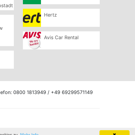
pstadt
Hertz
ew
Avis Car Rental
elefon: 0800 1813949 / +49 69299571149
ookies zu.
Mehr Info
✖