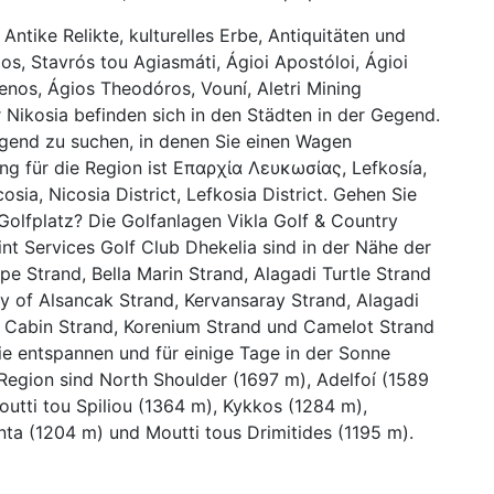
ntike Relikte, kulturelles Erbe, Antiquitäten und
os, Stavrós tou Agiasmáti, Ágioi Apostóloi, Ágioi
enos, Ágios Theodóros, Vouní, Aletri Mining
Nikosia befinden sich in den Städten in der Gegend.
Gegend zu suchen, in denen Sie einen Wagen
ng für die Region ist Επαρχία Λευκωσίας, Lefkosía,
sia, Nicosia District, Lefkosia District. Gehen Sie
Golfplatz? Die Golfanlagen Vikla Golf & Country
nt Services Golf Club Dhekelia sind in der Nähe der
ape Strand, Bella Marin Strand, Alagadi Turtle Strand
ty of Alsancak Strand, Kervansaray Strand, Alagadi
he Cabin Strand, Korenium Strand und Camelot Strand
Sie entspannen und für einige Tage in der Sonne
Region sind North Shoulder (1697 m), Adelfoí (1589
outti tou Spiliou (1364 m), Kykkos (1284 m),
nta (1204 m) und Moutti tous Drimitides (1195 m).