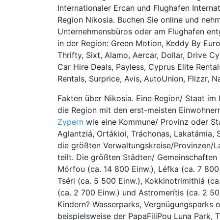
Internationaler Ercan und Flughafen Interna
Region Nikosia. Buchen Sie online und nehm
Unternehmensbüros oder am Flughafen entge
in der Region: Green Motion, Keddy By Europ
Thrifty, Sixt, Alamo, Aercar, Dollar, Drive 
Car Hire Deals, Payless, Cyprus Elite Renta
Rentals, Surprice, Avis, AutoUnion, Flizzr, N
Fakten über Nikosia. Eine Region/ Staat im
die Region mit den erst-meisten Einwohnern.
Zypern
wie eine Kommune/ Provinz oder Sta
Aglantziá, Ortákioi, Tráchonas, Lakatámia, 
die größten Verwaltungskreise/Provinzen/La
teilt. Die größten Städten/ Gemeinschaften 
Mórfou (ca. 14 800 Einw.), Léfka (ca. 7 800 E
Tséri (ca. 5 500 Einw.), Kokkinotrimithiá (c
(ca. 2 700 Einw.) und Astromerítis (ca. 2 50
Kindern? Wasserparks, Vergnügungsparks o
beispielsweise der PapaFiliPou Luna Park, 