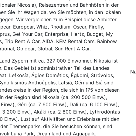
tionaler Nicosia), Reisezentren und Bahnhöfen in der
en Sie Ihr Wagen da, wo Sie möchten, in den lokalen
gen. Wir vergleichen zum Beispiel diese Anbieter
car, Europcar, Whiz, Rhodium, Oscar, Firefly,
Cyprus, Get Your Car, Enterprise, Hertz, Budget, My
ls, Trip Rent A Car, AIDA, KEM Rental Cars, Rainbow
ational, Goldcar, Global, Sun Rent A Car.
 Land Zypern mit ca. 327 000 Einwohner. Nikosia ist
 Das Gebiet ist administrativer Teil des Landes
Na
at. Lefkosía, Ágios Dométios, Égkomi, Stróvolos,
Synoikismós Anthoúpolis, Latsiá, Géri und Siá sind
ndeskreise in der Region, die sich in 175 von diesen
in der Region sind Nikosia (ca. 200 500 Einw.),
inw.), Géri (ca. 7 600 Einw.), Dáli (ca. 6 100 Einw.),
a. 3 200 Einw.), Akáki (ca. 2 800 Einw.), Lythrodóntas
0 Einw.). Lust auf Aktivitäten und Erlebnisse mit den
der Themenparks, die Sie besuchen können, sind
Tivoli Luna Park, Dreamland und Aquapark.