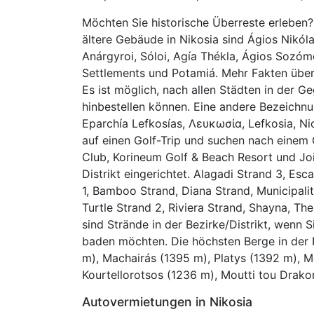
Möchten Sie historische Überreste erleben? A
ältere Gebäude in Nikosia sind Ágios Nikóla
Anárgyroi, Sóloi, Agía Thékla, Ágios Sozóm
Settlements und Potamiá. Mehr Fakten über 
Es ist möglich, nach allen Städten in der 
hinbestellen können. Eine andere Bezeichnu
Eparchía Lefkosías, Λευκωσία, Lefkosia, Nico
auf einen Golf-Trip und suchen nach einem 
Club, Korineum Golf & Beach Resort und Joi
Distrikt eingerichtet. Alagadi Strand 3, Esc
1, Bamboo Strand, Diana Strand, Municipali
Turtle Strand 2, Riviera Strand, Shayna, T
sind Strände in der Bezirke/Distrikt, wenn 
baden möchten. Die höchsten Berge in der 
m), Machairás (1395 m), Platys (1392 m), M
Kourtellorotsos (1236 m), Moutti tou Drako
Autovermietungen in Nikosia