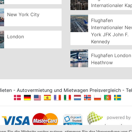
Internationaler Ka
New York City
Flughafen
Internationaler N
York JFK John F.
London
Kennedy
Flughafen London
Heathrow
Mieten - Autovermietung und Mietwagen Preisvergleich - T
nn Sie die Website weiter nutzen, stimmen Sie der Verwendung von C