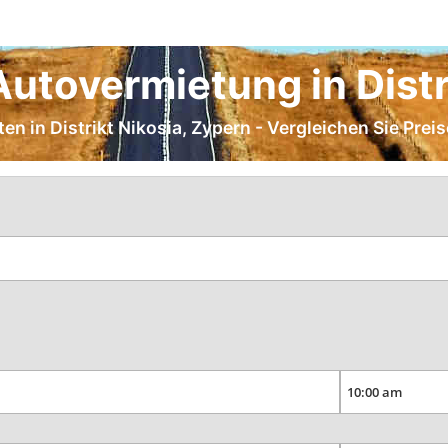
utovermietung in Distr
ten in Distrikt Nikosia, Zypern - Vergleichen Sie Pre