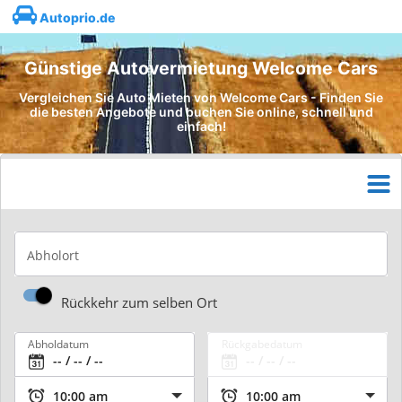
Autoprio.de
Günstige Autovermietung Welcome Cars
Vergleichen Sie Auto Mieten von Welcome Cars - Finden Sie
die besten Angebote und buchen Sie online, schnell und
einfach!
Abholort
Rückkehr zum selben Ort
Abholdatum
Rückgabedatum