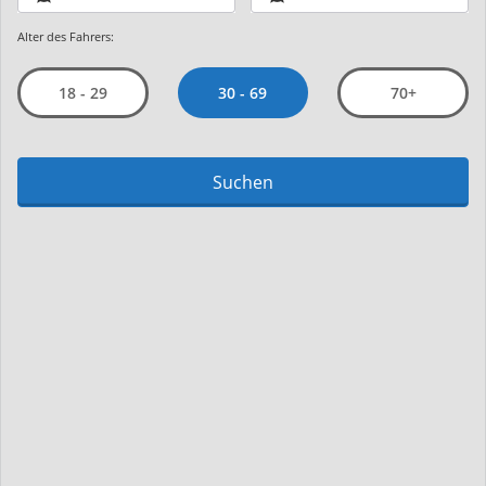
Alter des Fahrers:
30 - 69
18 - 29
70+
Suchen