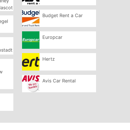
ydney
Mascot
Budget Rent a Car
egel
Europcar
pstadt
Hertz
ew
Avis Car Rental