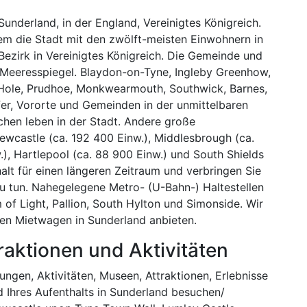
Sunderland, in der England, Vereinigtes Königreich.
udem die Stadt mit den zwölft-meisten Einwohnern in
Bezirk in Vereinigtes Königreich. Die Gemeinde und
 Meeresspiegel. Blaydon-on-Tyne, Ingleby Greenhow,
Hole, Prudhoe, Monkwearmouth, Southwick, Barnes,
fer, Vororte und Gemeinden in der unmittelbaren
hen leben in der Stadt. Andere große
castle (ca. 192 400 Einw.), Middlesbrough (ca.
.), Hartlepool (ca. 88 900 Einw.) und South Shields
halt für einen längeren Zeitraum und verbringen Sie
 zu tun. Nahegelegene Metro- (U-Bahn-) Haltestellen
um of Light, Pallion, South Hylton und Simonside. Wir
en Mietwagen in Sunderland anbieten.
raktionen und Aktivitäten
ngen, Aktivitäten, Museen, Attraktionen, Erlebnisse
d Ihres Aufenthalts in Sunderland besuchen/