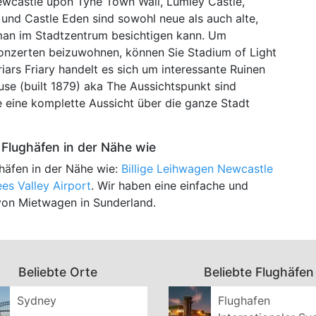
wcastle upon Tyne Town Wall, Lumley Castle,
und Castle Eden sind sowohl neue als auch alte,
man im Stadtzentrum besichtigen kann. Um
Konzerten beizuwohnen, können Sie Stadium of Light
ars Friary handelt es sich um interessante Ruinen
e (built 1879) aka The Aussichtspunkt sind
e eine komplette Aussicht über die ganze Stadt
Flughäfen in der Nähe wie
häfen in der Nähe wie:
Billige Leihwagen Newcastle
s Valley Airport
. Wir haben eine einfache und
 von Mietwagen in Sunderland.
Beliebte Orte
Beliebte Flughäfen
Sydney
Flughafen