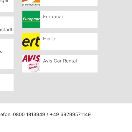
egel
Europcar
pstadt
Hertz
ew
Avis Car Rental
elefon: 0800 1813949 / +49 69299571149