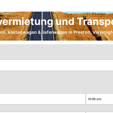
ermietung und Transpo
uto, kastenwagen & lieferwagen in Preston, Vereinig