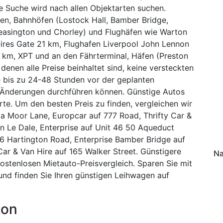
ie Suche wird nach allen Objektarten suchen.
en, Bahnhöfen (Lostock Hall, Bamber Bridge,
 Pleasington und Chorley) und Flughäfen wie Warton
ires Gate 21 km, Flughafen Liverpool John Lennon
km, XPT und an den Fährterminal, Häfen (Preston
enen alle Preise beinhaltet sind, keine versteckten
 bis zu 24-48 Stunden vor der geplanten
 Änderungen durchführen können. Günstige Autos
rte. Um den besten Preis zu finden, vergleichen wir
41a Moor Lane, Europcar auf 777 Road, Thrifty Car &
on Le Dale, Enterprise auf Unit 46 50 Aqueduct
116 Hartington Road, Enterprise Bamber Bridge auf
ar & Van Hire auf 165 Walker Street. Günstigere
Na
stenlosen Mietauto-Preisvergleich. Sparen Sie mit
nd finden Sie Ihren günstigen Leihwagen auf
ton