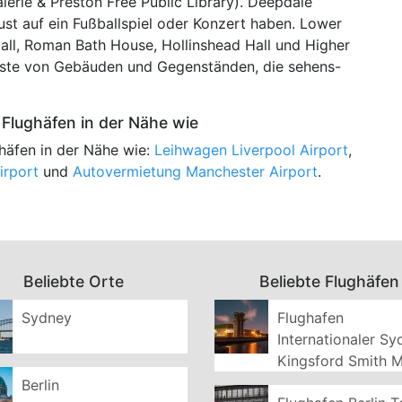
erie & Preston Free Public Library). Deepdale
Lust auf ein Fußballspiel oder Konzert haben. Lower
ll, Roman Bath House, Hollinshead Hall und Higher
este von Gebäuden und Gegenständen, die sehens-
Flughäfen in der Nähe wie
häfen in der Nähe wie:
Leihwagen Liverpool Airport
,
irport
und
Autovermietung Manchester Airport
.
Beliebte Orte
Beliebte Flughäfen
Sydney
Flughafen
Internationaler S
Kingsford Smith 
Berlin