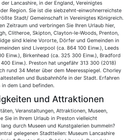
 der Lancashire, in der England, Vereinigtes
t der Region. Sie ist die siebzehnt-einwohnerreichste
rößte Stadt/ Gemeinschaft in Vereinigtes Königreich.
en Zeitraum und verbringen Sie Ihren Urlaub hier,
gh, Clitheroe, Skipton, Clayton-le-Woods, Prenton,
dge sind kleine Vororte, Dörfer und Gemeinden in
einden sind Liverpool (ca. 864 100 Einw.), Leeds
00 Einw.), Birkenhead (ca. 325 300 Einw.), Bradford
 400 Einw.). Preston hat ungefähr 313 300 (2018)
sich rund 34 Meter über dem Meeresspiegel. Chorley
ltestellen und Busbahnhöfe in der Stadt. Erfahren
 in dem Land befinden.
igkeiten und Attraktionen
itäten, Veranstaltungen, Attraktionen, Museen,
e Sie in Ihrem Urlaub in Preston vielleicht
 lang durch Museen und Kunstgalerien bummeln?
zentral gelegenen Stadtteilen: Museum Lancashire